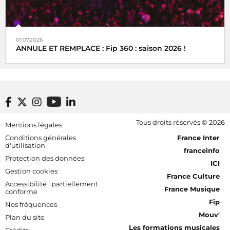
01.07.2026
ANNULE ET REMPLACE : Fip 360 : saison 2026 !
Footer bottom
Tous droits réservés © 2026
Mentions légales
[RDF] Pied de page - Mobile
Conditions générales
France Inter
d'utilisation
franceinfo
Protection des données
ICI
Gestion cookies
France Culture
Accessibilité : partiellement
France Musique
conforme
Fip
Nos fréquences
Mouv'
Plan du site
Les formations musicales
Crédits