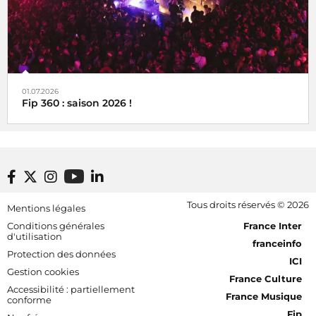
01.07.2026
Fip 360 : saison 2026 !
Footer bottom
Tous droits réservés © 2026
Mentions légales
[RDF] Pied de page - Mobile
Conditions générales
France Inter
d'utilisation
franceinfo
Protection des données
ICI
Gestion cookies
France Culture
Accessibilité : partiellement
France Musique
conforme
Fip