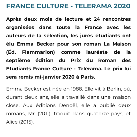
FRANCE CULTURE - TELERAMA
2020
Après deux mois de lecture et 24 rencontres
organisées dans toute la France avec les
auteurs de la sélection, les jurés étudiants ont
élu Emma Becker pour son roman La Maison
(Éd. Flammarion) comme lauré
ate de la
s
eptième édition du Prix du Roman des
Etudiants France
Culture - T
élérama. Le prix lui
sera remis mi-janvier 2020 à
Paris.
Emma Becker est née en 1988. Elle vit à
Berlin, o
ù
,
durant deux ans, elle a travaillé dans une maison
close. Aux éditions Deno
ë
l, elle a publié deux
romans, Mr. (2011), traduit dans quatorze pays, et
Alice (2015).