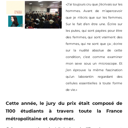
«J’ai toujours cru que j’écrivais sur les
hommes. Avant de m’apercevoir
que je n’écris que sur les femmes.
Sur le fait d’en être une. Écrire sur
les putes, qui sont payées pour être
des femmes, qui sont vraiment des
femmes, qui ne sont que
ç
a ; écrire
sur la nudité absolue de cette
condition, c’est comme examiner
mon sexe
s
ous un microscope. Et
j’en éprouve la même fascination
qu’un laborantin regardant des
cellules essentielles à toute forme
de vie.
»
Cette année, le jury du prix était
compos
é
de
1100
étudiants à travers toute la France
métropolitaine et outre-mer.