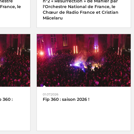
hestre
n°2 « Résurrection » de Mahler par
France, le
l'Orchestre National de France, le
Chœur de Radio France et Cristian
Măcelaru
01.07.2026
 360 :
Fip 360 : saison 2026 !