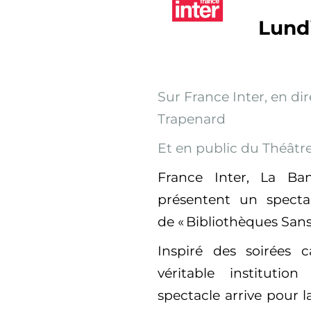
Lund
Sur France Inter, en di
Trapenard
Et en public du Th
éâ
tr
France Inter, La Ba
présentent un spectac
de « Bibliothèques Sans
Inspiré des soirées c
v
éritable instituti
spectacle arrive pour 