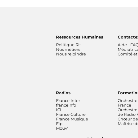
Ressources Humaines
Contacte
Politique RH
Aide - FA
Nos métiers
Médiatric
Nous rejoindre
Comité é
Radios
Formatio
France Inter
Orchestre
franceinfo
France
ICI
Orchestre
France Culture
de Radio 
France Musique
Chœur de 
Fip
Maîtrise 
Mouv'