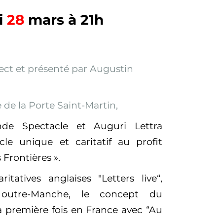
i
28
mars à 21h
rect et présenté par Augustin
e de la Porte
Saint-Martin
,
nde Spectacle et Auguri Lettra
le unique et caritatif au profit
 Frontières ».
aritatives anglaises
"
Letters live
“,
on outre-Manche, le concept du
la premi
è
re fois en France
avec “Au