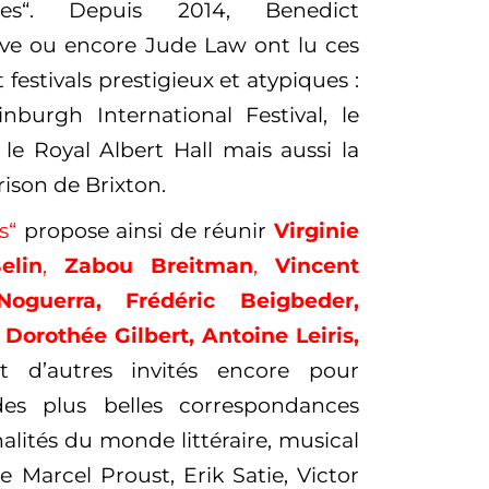
res“.
Depuis 2014, Benedict
ve ou encore Jude Law ont lu ces
t festivals prestigieux et atypiques
:
inburgh International Festival, le
 le Royal Albert Hall mais aussi la
rison de Brixton.
s“
propose ainsi de réunir
Virginie
elin
,
Zabou Breitman
,
Vincent
Noguerra,
Frédéric Beigbeder,
 Dorothée Gilbert, Antoine Leiris,
t d’autres invités encore
pour
des plus belles correspondances
alités du monde littéraire, musical
e Marcel Proust, Erik Satie, Victor