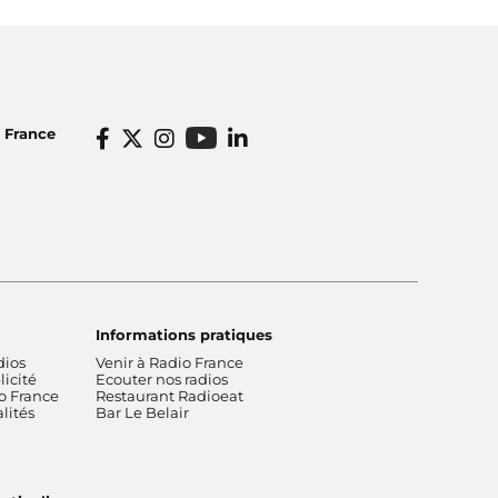
o France
Informations pratiques
dios
Venir à Radio France
icité
Ecouter nos radios
o France
Restaurant Radioeat
lités
Bar Le Belair