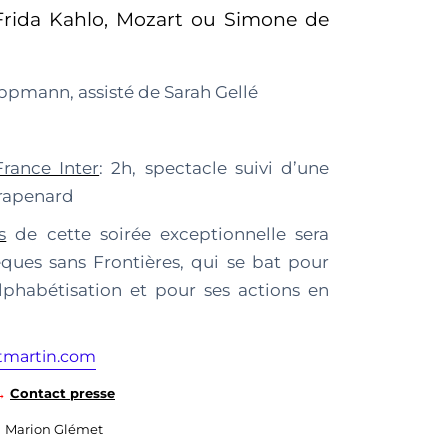
 Frida Kahlo, Mozart ou Simone de
ppmann, assist
é
de Sarah Gell
é
rance Inter
: 2h, spectacle suivi d’une
Trapenard
s
de cette soirée exceptionnelle sera
è
ques sans Fronti
è
res
, qui se bat pour
l
phabétisation et pour ses actions en
tmartin.com
→
Contact presse
Marion Glémet