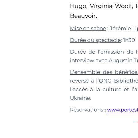
Hugo, Virginia Woolf,
Beauvoir.
Mise en sc
è
ne
: Jé
r
é
mie Li
Dur
é
e du spectacle
: 1h30
Durée de l’émission de F
interview avec Augustin 
L
’
ensemble des bé
n
éfice
reversé
à l
’
ONG
Biblioth
l
’
accè
s à
la culture et l
’
a
Ukraine.
Réservations
:
www.portes