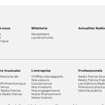
z-nous
Billetterie
Actualités Radi
Q
Newsletters
e
Les Brochures
thique
ns musicales
L'entreprise
Professionnels
 National de
Chiffres clés rapports
Radio France Stu
Nos valeurs
Radio France Publ
 Philharmonique
Gouvernance
Les Editions Radi
France
Nos missions
Prévisions d'actua
Radio France
Nos engagements
Marché publics
de Radio France
Notre financement
Notre histoire