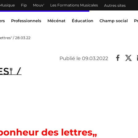
 Musique
Fip
Mouv'
Les Formations Musicales
Autres sites
ers
Professionnels
Mécénat
Éducation
Champ social
P
ettres" / 28.03.22
Publié le 09.03.2022
s" /
bonheur des lettres„