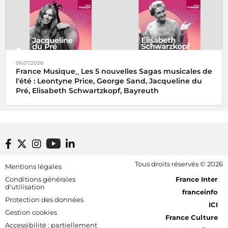
06.07.2026
France Musique_ Les 5 nouvelles Sagas musicales de
l'été : Leontyne Price, George Sand, Jacqueline du
Pré, Elisabeth Schwartzkopf, Bayreuth
Footer bottom
Tous droits réservés © 2026
Mentions légales
[RDF] Pied de page - Mobile
Conditions générales
France Inter
d'utilisation
franceinfo
Protection des données
ICI
Gestion cookies
France Culture
Accessibilité : partiellement