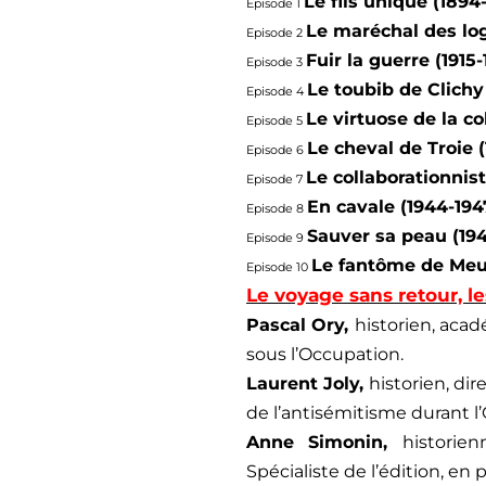
Le fils unique (1894-
Episode 1
Le maréchal des log
Episode 2
Fuir la guerre (1915-
Episode 3
Le toubib de Clichy 
Episode 4
Le virtuose de la co
Episode 5
Le cheval de Troie 
Episode 6
Le collaborationnis
Episode 7
En cavale (1944-194
Episode 8
Sauver sa peau (194
Episode 9
Le fantôme de Meud
Episode 10
Le voyage sans retour, l
Pascal Ory,
historien, acadé
sous l’Occupation.
Laurent Joly,
historien, di
de l’antisémitisme durant l
Anne Simonin,
historie
Spécialiste de l’édition, en p