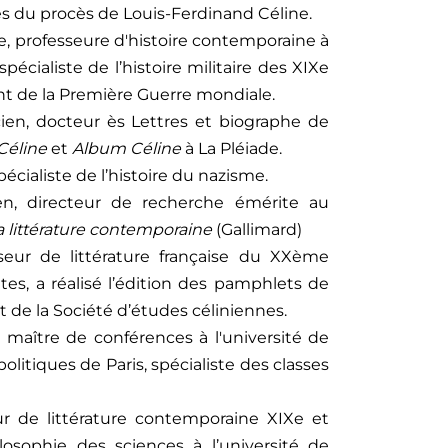
ives du procès de Louis-Ferdinand Céline.
e, professeure d'histoire contemporaine à
pécialiste de l’histoire militaire des XIXe
 de la Première Guerre mondiale.
ien, d
octeur ès Lettres et biographe de
Céline
et
Album Céline
à La Pléiade.
spécialiste de l’histoire du nazisme.
ien, directeur de recherche émérite au
a littérature contemporaine
(Gallimard)
seur de littérature française du XXème
ntes
, a réalisé l’édition des pamphlets de
 de la Société d’études céliniennes.
, maître de conférences à l'université de
 politiques de Paris, spécialiste des classes
ur de littérature contemporaine XIXe et
ilosophie des sciences à l’université de