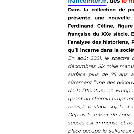
franceinter.fr
,
dès
le m
Dans la collection de p
présente une nouvelle 
Ferdinand Céline, figure
française du XXe siècle. 
l’analyse des historiens,
qu’il incarne dans la socié
En août 2021, le spectre 
décombres. Six mille manuscr
surface plus de 75 ans ap
sûrement l’une des découver
de la littérature en Europ
quant au chemin emprunté 
nous, le véritable sujet est ai
Depuis le retour de Louis-
succès est immense et nous
place occupe le sulfureux 