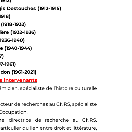
1912)
is Destouches (1912-1915)
1918)
(1918-1932)
lère (1932-1936)
(1936-1940)
te (1940-1944)
7)
7-1961)
on (1961-2021)
es intervenants
micien, spécialiste de l’histoire culturelle
recteur de recherches au CNRS, spécialiste
’Occupation.
nne, directrice de recherche au CNRS.
articulier du lien entre droit et littérature,