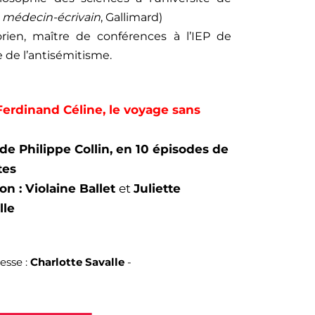
e médecin-écrivain
, Gallimard)
rien, maître de conférences à l’IEP de
re de l’antisémitisme.
Ferdinand Céline, le voyage sans
 de Philippe Collin, en 10 épisodes de
tes
ion : Violaine Ballet
et
Juliette
lle
esse :
Charlotte Savalle
-