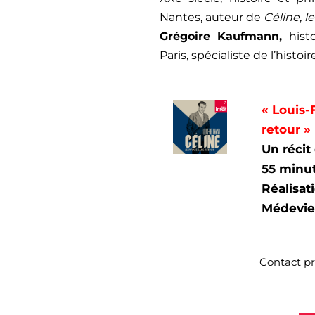
Nantes, auteur de
Céline, l
Grégoire Kaufmann,
histo
Paris, spécialiste de l’histoi
«
Louis-
retour
»
Un récit
55 minu
Réalisat
Médevie
Contact pr