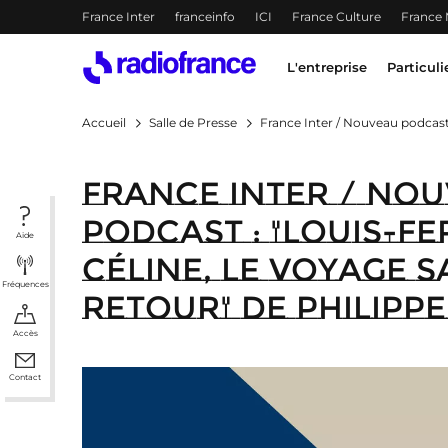
Menu-header
France Inter
franceinfo
ICI
France Culture
France
Accès direct :
Menu principal
Contenu
Menu principal
L'entreprise
Particuli
Accueil
Salle de Presse
France Inter / Nouveau podcast 
France Inter / No
podcast : "Louis-F
Aide
Céline, le voyage 
Fréquences
retour" de Philippe
Accès
Contact