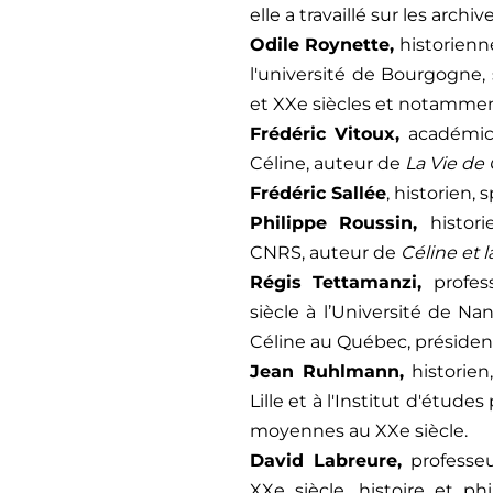
elle a travaillé sur les arch
Odile Roynette,
historienn
l'université de Bourgogne, s
et XXe siècles
et notamment
Frédéric Vitoux,
académic
Céline, auteur de
La Vie de 
Frédéric Sallée
, historien, 
Philippe Roussin,
histor
CNRS, a
uteur de
Céline et l
Régis Tettamanzi,
profes
siècle à l’Université de Na
Céline au Québec, président
Jean Ruhlmann,
historien
Lille et à l'Institut d'études
moyennes au XXe siècle.
David Labreure,
professe
XXe siècle, histoire et ph