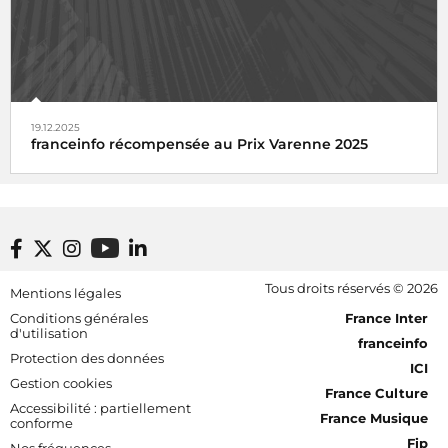
19.12.2025
franceinfo récompensée au Prix Varenne 2025
Footer bottom
Tous droits réservés © 2026
Mentions légales
[RDF] Pied de page - Mobile
Conditions générales
France Inter
d'utilisation
franceinfo
Protection des données
ICI
Gestion cookies
France Culture
Accessibilité : partiellement
France Musique
conforme
Fip
Nos fréquences