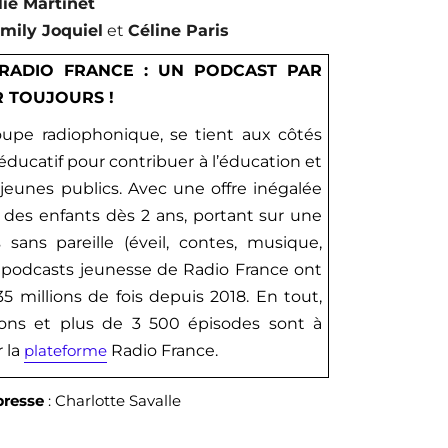
ie Martinet
mily Joquiel
et
Céline Paris
 RADIO FRANCE : UN PODCAST PAR
R TOUJOURS !
oupe radiophonique, se tient aux côtés
ducatif pour contribuer à l’éducation et
eunes publics. Avec une offre inégalée
 des enfants dès 2 ans, portant sur une
sans pareille (éveil, contes, musique,
es podcasts jeunesse de Radio France ont
5 millions de fois depuis 2018. En tout,
ions et plus de 3 500 épisodes sont à
r la
plateforme
Radio France.
presse
: Charlotte Savalle