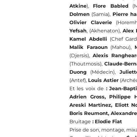
Atkine
),
Flore Babled
(M
Dolmen
(Samia),
Pierre ha
Olivier Claverie
(Horemh
Yefsah
, (Akhenaton),
Alex 
Kamel Abdelli
(Chef Gard
Malik Faraoun
(Mahou),
(Djersis),
Alexis Ranghear
(Thoutmosis),
Claude-Bern
Duong
(Médecin),
Juliet
(Antef),
Louis Astier
(Arché
Et les voix de
:
Jean-Bapti
Adrien Gross, Philippe 
Areski Martinez, Eliott No
Boris Reumont, Alexandre
Bruitage
:
Elodie Fiat
Prise de son, montage, mix