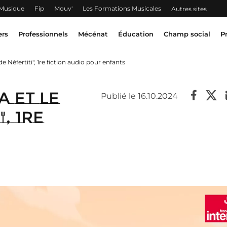
 Musique
Fip
Mouv'
Les Formations Musicales
Autres sites
ers
Professionnels
Mécénat
Éducation
Champ social
P
 de Néfertiti", 1re fiction audio pour enfants
a et le
Publié le 16.10.2024
, 1re