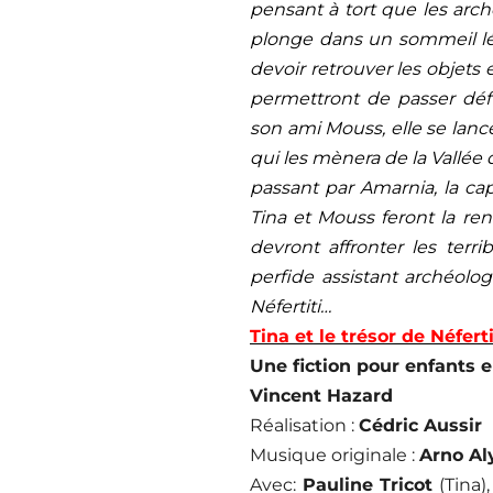
pensant à tort que les arché
plonge dans un sommeil lét
devoir retrouver les objets 
permettront de passer défi
son ami Mouss, elle se lanc
qui les mènera de la Vallée 
passant par Amarnia, la ca
Tina et Mouss feront la re
devront affronter les terri
perfide assistant archéolog
Néfertiti…
Tina et le trésor de Néferti
Une fiction pour enfants 
Vincent Hazard
Réalisation :
Cédric Aussir
Musique originale :
Arno Al
Avec:
Pauline Tricot
(Tina)