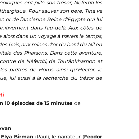
ologues ont pillé son trésor, Néfertiti les
hargique. Pour sauver son père, Tina va
en or de l’ancienne Reine d’Egypte qui lui
nitivement dans l’au-delà. Aux côtés de
e alors dans un voyage à travers le temps,
des Rois, aux mines d’or du bord du Nil en
pitale des Pharaons. Dans cette aventure,
ncontre de Néfertiti, de Toutânkhamon et
bles prêtres de Horus ainsi qu’Hector, le
ue, lui aussi à la recherche du trésor de
ti
en 10 épisodes de 15 minutes
de
yvan
,
Elya Birman
(Paul), le narrateur (
Feodor