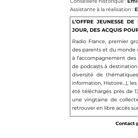
Conseillère historique
:
Émil
Assistante à la réalisation
:
E
L’OFFRE JEUNESSE DE
JOUR, DES ACQUIS POU
Radio France, premier gr
des parents et du monde é
à l’accompagnement des j
de podcasts à destination
diversité de thématiques 
information, Histoire…), l
été téléchargés près de 13
une vingtaine de collect
retrouver en libre accès su
Contact 