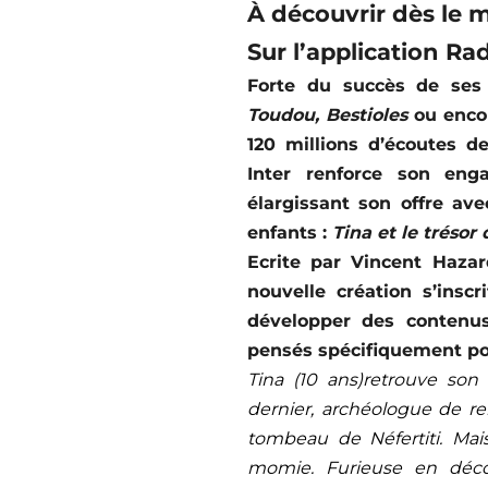
À découvrir dès le 
Sur l’application Ra
Forte du succès de ses
Toudou, Bestioles
ou enco
120 millions d’écoutes d
Inter renforce son eng
élargissant son offre av
enfants :
Tina et le trésor 
Ecrite par Vincent Hazar
nouvelle création s’insc
développer des contenus 
pensés spécifiquement pou
Tina (10 ans)retrouve so
dernier, archéologue de re
tombeau de Néfertiti. Mais 
momie. Furieuse en déc