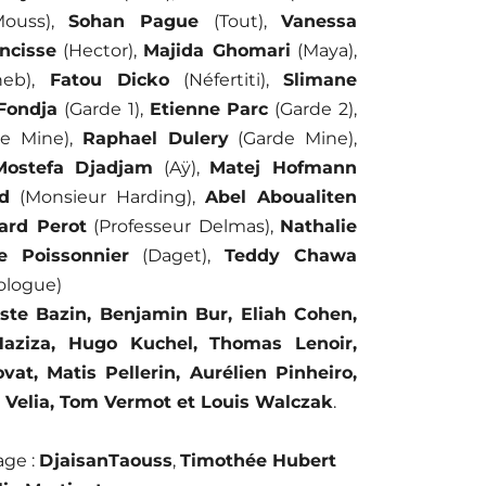
ouss),
Sohan Pague
(Tout),
Vanessa
ncisse
(Hector),
Majida Ghomari
(Maya),
eb),
Fatou Dicko
(Néfertiti),
Slimane
Fondja
(Garde 1),
Etienne Parc
(Garde 2),
e Mine),
Raphael Dulery
(Garde Mine),
Mostefa Djadjam
(Aÿ),
Matej Hofmann
d
(Monsieur Harding),
Abel Aboualiten
ard Perot
(Professeur Delmas),
Nathalie
te Poissonnier
(Daget),
Teddy Chawa
ologue)
ste Bazin, Benjamin Bur, Eliah Cohen,
Haziza, Hugo Kuchel, Thomas Lenoir,
vat, Matis Pellerin, Aurélien Pinheiro,
 Velia, Tom Vermot et Louis Walczak
.
age
:
DjaisanTaouss
,
Timothée Hubert