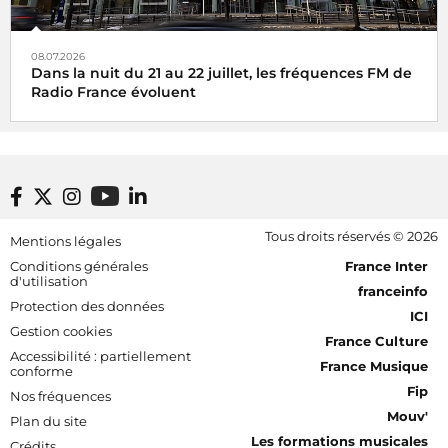
08.07.2026
Dans la nuit du 21 au 22 juillet, les fréquences FM de
Radio France évoluent
Footer bottom
Tous droits réservés © 2026
Mentions légales
[RDF] Pied de page - Mobile
Conditions générales
France Inter
d'utilisation
franceinfo
Protection des données
ICI
Gestion cookies
France Culture
Accessibilité : partiellement
France Musique
conforme
Fip
Nos fréquences
Mouv'
Plan du site
Les formations musicales
Crédits