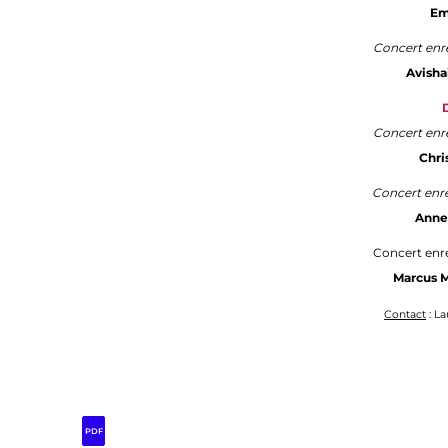
Em
Concert enreg
Avisha
Concert enreg
Chri
Concert enreg
Anne 
Concert enreg
Marcus M
Contact
: La
PDF