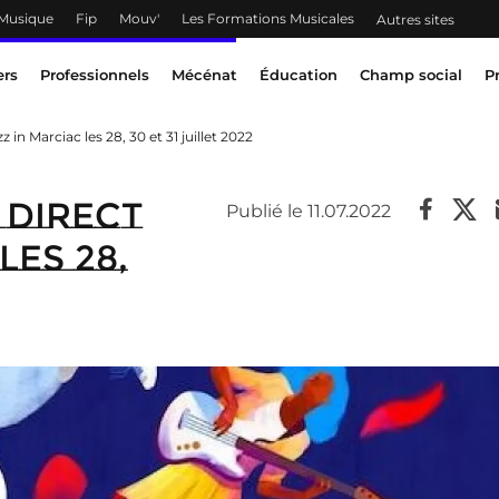
 Musique
Fip
Mouv'
Les Formations Musicales
Autres sites
ers
Professionnels
Mécénat
Éducation
Champ social
P
in Marciac les 28, 30 et 31 juillet 2022
 direct
Publié le 11.07.2022
les 28,