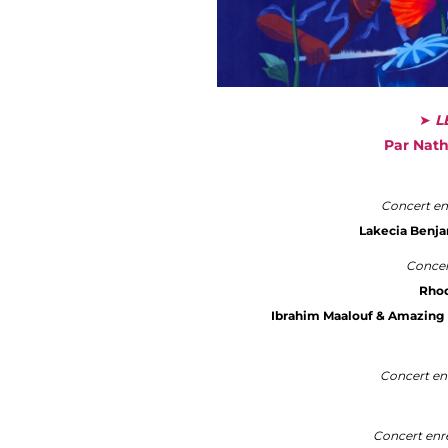
➤
L
Par Nath
Concert enre
Lakecia Benja
Concer
Rhod
Ibrahim Maalouf & Amazing K
Concert enre
Concert enreg