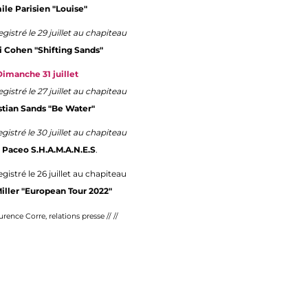
ile Parisien "Louise"
istré le 29 juillet au chapiteau
i Cohen "Shifting Sands"
Dimanche 31 juillet
istré le 27 juillet au chapiteau
stian Sands "Be Water"
istré le 30 juillet au chapiteau
Paceo S.H.A.M.A.N.E.S
.
istré le 26 juillet au chapiteau
iller "European Tour 2022"
urence Corre, relations presse // //