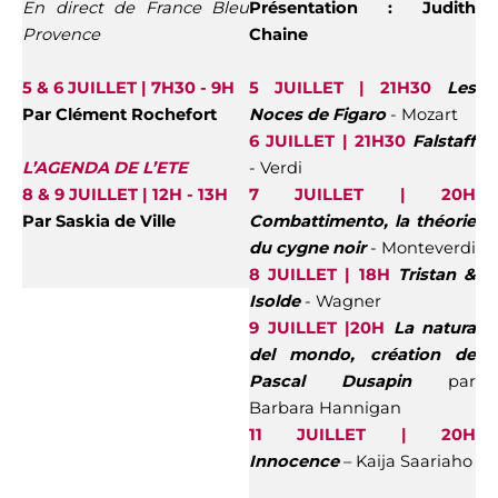
En direct de France Bleu
Présentation : Judith
Provence
Chaine
5 & 6 JUILLET | 7H30 - 9H
5 JUILLET | 21H30
Les
Par
Clément Rochefort
Noces de Figaro
- Mozart
6 JUILLET | 21H30
Falstaff
L’AGENDA DE L’ETE
- Verdi
8 & 9 JUILLET | 12H - 13H
7 JUILLET | 20H
Par
Saskia de Ville
Combattimento, la théorie
du cygne noir
- Monteverdi
8 JUILLET | 18H
Tristan &
Isolde
- Wagner
9 JUILLET |20H
La natura
del mondo, création de
Pascal Dusapin
par
Barbara Hannigan
11 JUILLET | 20H
Innocence
– Kaija Saariaho