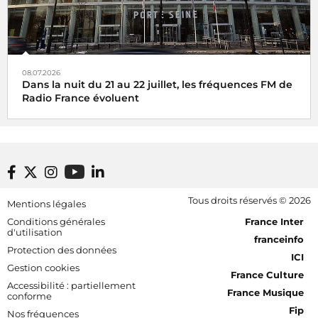
08.07.2026
Dans la nuit du 21 au 22 juillet, les fréquences FM de
Radio France évoluent
Footer bottom
Tous droits réservés © 2026
Mentions légales
[RDF] Pied de page - Mobile
Conditions générales
France Inter
d'utilisation
franceinfo
Protection des données
ICI
Gestion cookies
France Culture
Accessibilité : partiellement
France Musique
conforme
Fip
Nos fréquences