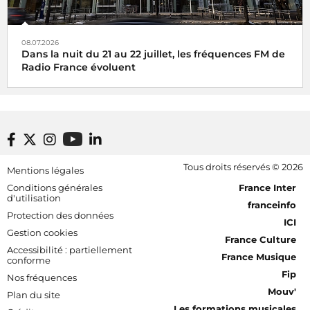
08.07.2026
Dans la nuit du 21 au 22 juillet, les fréquences FM de
Radio France évoluent
Footer bottom
Tous droits réservés © 2026
Mentions légales
[RDF] Pied de page - Mobile
Conditions générales
France Inter
d'utilisation
franceinfo
Protection des données
ICI
Gestion cookies
France Culture
Accessibilité : partiellement
France Musique
conforme
Fip
Nos fréquences
Mouv'
Plan du site
Les formations musicales