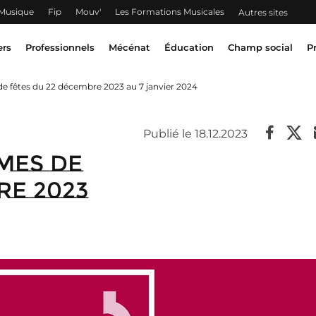
 Musique
Fip
Mouv'
Les Formations Musicales
Autres sites
ers
Professionnels
Mécénat
Éducation
Champ social
P
 fêtes du 22 décembre 2023 au 7 janvier 2024
Publié le 18.12.2023
mes de
re 2023