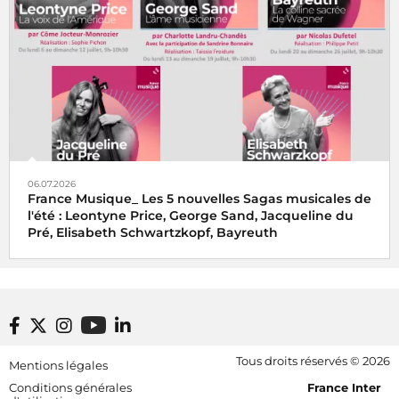
06.07.2026
France Musique_ Les 5 nouvelles Sagas musicales de
l'été : Leontyne Price, George Sand, Jacqueline du
Pré, Elisabeth Schwartzkopf, Bayreuth
Footer bottom
Tous droits réservés © 2026
Mentions légales
[RDF] Pied de page - Mobile
Conditions générales
France Inter