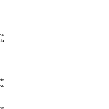
ine
 du
 de
ges
mme