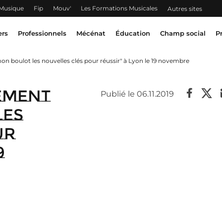
 Musique
Fip
Mouv'
Les Formations Musicales
Autres sites
ers
Professionnels
Mécénat
Éducation
Champ social
P
on boulot les nouvelles clés pour réussir" à Lyon le 19 novembre
ement
Publié le 06.11.2019
les
ur
9