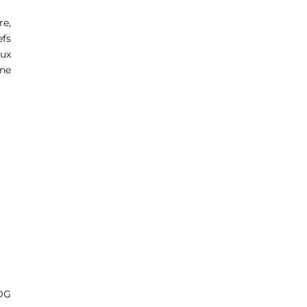
re,
efs
aux
ne
-DG