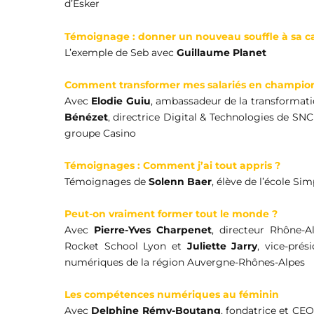
d’Esker
Témoignage : donner un nouveau souffle à sa c
L’exemple de Seb avec
Guillaume Planet
Comment transformer mes salariés en champions
Avec
Elodie Guiu
, ambassadeur de la transformat
Bénézet
, directrice Digital & Technologies de SN
groupe Casino
Témoignages : Comment j’ai tout appris ?
Témoignages de
Solenn Baer
, élève de l’école Si
Peut-on vraiment former tout le monde ?
Avec
Pierre-Yves Charpenet
, directeur Rhône-A
Rocket School Lyon et
Juliette Jarry
, vice-pré
numériques de la région Auvergne-Rhônes-Alpes
Les compétences numériques au féminin
Avec
Delphine Rémy-Boutang
, fondatrice et CE