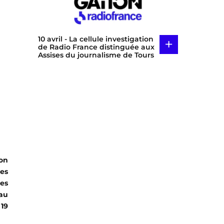
10 avril
- La cellule investigation
+
de Radio France distinguée aux
Assises du journalisme de Tours
on
des
les
 au
 19