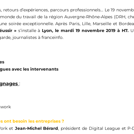
s, retours d’expériences, parcours professionnels… Le 19 novemb
 monde du travail de la région Auvergne-Rhône-Alpes (DRH, ch
une soirée exce
ptionnelle.
Après Paris, Lille, Marseille et Borde
éussir »
s’installe à
Lyon, le
mardi 19 novembre 2019 à H7.
U
rde, journalistes à franceinfo.
es
gues avec les intervenants
gnages
:
twork
 ont besoin les entreprises ?
Work et
Jean-Michel Bérard
, président de Digital League et P