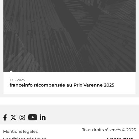
19.12.2025
franceinfo récompensée au Prix Varenne 2025
Footer bottom
Tous droits réservés © 2026
Mentions légales
[RDF] Pied de page - Mobile