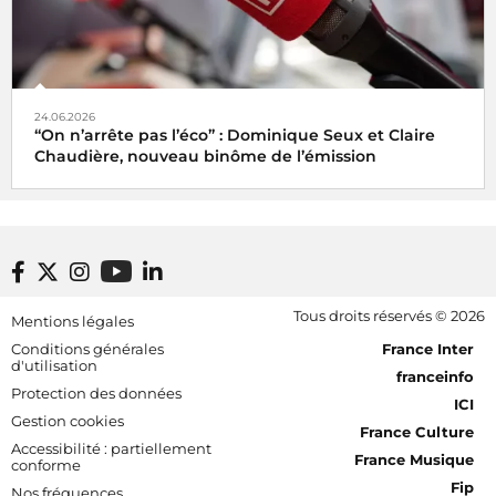
24.06.2026
“On n’arrête pas l’éco” : Dominique Seux et Claire
Chaudière, nouveau binôme de l’émission
Footer bottom
Tous droits réservés © 2026
Mentions légales
[RDF] Pied de page - Mobile
Conditions générales
France Inter
d'utilisation
franceinfo
Protection des données
ICI
Gestion cookies
France Culture
Accessibilité : partiellement
France Musique
conforme
Fip
Nos fréquences