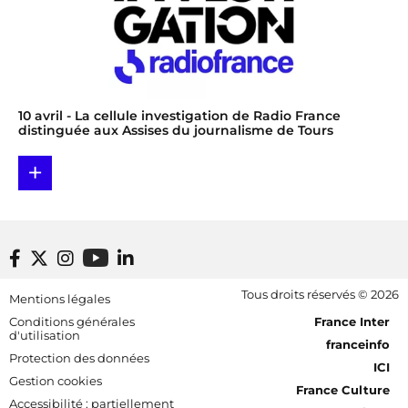
10 avril
- La cellule investigation de Radio France
distinguée aux Assises du journalisme de Tours
+
Footer bottom
Tous droits réservés © 2026
Mentions légales
[RDF] Pied de page - Mobile
Conditions générales
France Inter
d'utilisation
franceinfo
Protection des données
ICI
Gestion cookies
France Culture
Accessibilité : partiellement