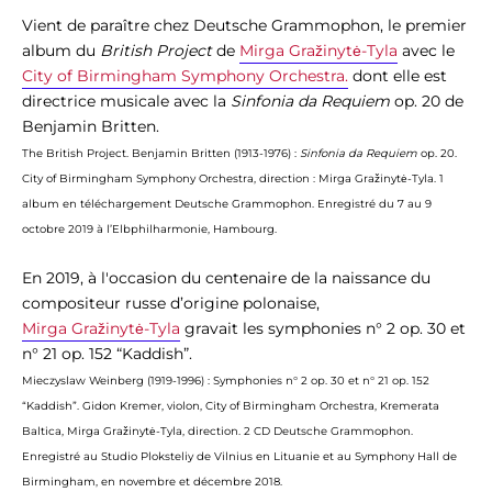
Vient de paraître chez Deutsche Grammophon, le premier
album du
British Project
de
Mirga Gražinytė-Tyla
avec le
City of Birmingham Symphony Orchestra.
dont elle est
directrice musicale avec la
Sinfonia da Requiem
op. 20
de
Benjamin Britten.
The British Project. Benjamin Britten (1913-1976) :
Sinfonia da Requiem
op. 20.
City of Birmingham Symphony Orchestra, direction : Mirga Gražinytė-Tyla. 1
album en téléchargement Deutsche Grammophon. Enregistré du 7 au 9
octobre 2019 à l’Elbphilharmonie, Hambourg.
En 2019, à l'occasion du centenaire de la naissance du
compositeur russe d’origine polonaise,
Mirga Gražinytė-Tyla
gravait les s
ymphonies n° 2 op. 30 et
n° 21 op. 152 “Kaddish”.
Mieczyslaw Weinberg (1919-1996) : Symphonies n° 2 op. 30 et n° 21 op. 152
“Kaddish”. Gidon Kremer, violon, City of Birmingham Orchestra, Kremerata
Baltica, Mirga Gražinytė-Tyla, direction. 2 CD Deutsche Grammophon.
Enregistré au Studio Ploksteliy de Vilnius en Lituanie et au Symphony Hall de
Birmingham, en novembre et décembre 2018.