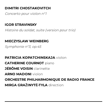
DIMITRI CHOSTAKOVITCH
Concerto pour violon n°1
IGOR STRAVINSKY
Histoire du soldat, suite (version pour trio)
MIECZYSLAW WEINBERG
Symphonie n°3, op.45
PATRICIA KOPATCHINSKAJA
violon
CATHERINE COURNOT
piano
JÉRÔME VOISIN
clarinette
ARNO MADONI
violon
ORCHESTRE PHILHARMONIQUE DE RADIO FRANCE
MIRGA GRAŽINYTĖ-TYLA
direction