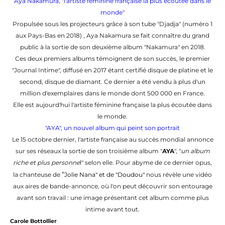
Aya Nakamura, "l'artiste féminine française la plus écoutée dans le
monde"
Propulsée sous les projecteurs grâce à son tube "Djadja" (numéro 1
aux Pays-Bas en 2018) , Aya Nakamura se fait connaître du grand
public à la sortie de son deuxième album "Nakamura" en 2018.
Ces deux premiers albums témoignent de son succès, le premier
"Journal Intime", diffusé en 2017 étant certifié disque de platine et le
second, disque de diamant. Ce dernier a été vendu à plus d'un
million d'exemplaires dans le monde dont 500 000 en France.
Elle est aujourd'hui l'artiste féminine française la plus écoutée dans
le monde.
"AYA", un nouvel album qui peint son portrait
Le 15 octobre dernier, l'artiste française au succès mondial annonce
sur ses réseaux la sortie de son troisième album "
AYA
", "
un album
riche et plus personne
l" selon elle. Pour abyme de ce dernier opus,
"
la chanteuse de
Jolie Nana" et de "Doudou"
nous révèle une vidéo
aux aires de bande-annonce, où l'on peut découvrir son entourage
avant son travail : une image présentant cet album comme plus
intime avant tout.
Carole Bottollier