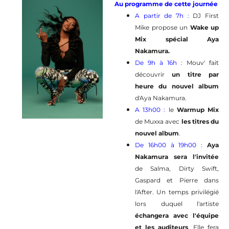
Au programme de cette journée
A partir de 7h :
DJ First
Mike propose un
Wake up
Mix spécial Aya
Nakamura.
De 9h à 16h :
Mouv' fait
découvrir
un titre par
heure du nouvel album
d'Aya Nakamura.
A 13h00 :
le
Warmup Mix
de Muxxa avec
les titres du
nouvel album
.
De 16h00 à 19h00 :
Aya
Nakamura sera l'invitée
de Salma, Dirty Swift,
Gaspard et Pierre dans
l'After. Un temps privilégié
lors duquel l'artiste
échangera avec l'équipe
et les auditeurs
. Elle fera