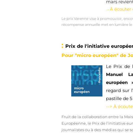
mars revien
À écouter
-->
Le prix Varenne vise à promouvoir, enco
récompense annuelle met en lumière le tr
:
Prix de l'initiative europé
Pour "micro européen" de 
Le Prix de 
Manuel La
européen
regard sur 
pastille de 
--> À écout
Fruit de la collaboration entre la Mai
Européenne, le Prix de l’initiative 
journalistes ou à des médias qui se so