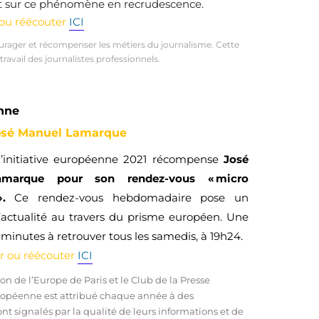
t sur ce phénomène en recrudescence.
 ou réécouter
ICI
urager et récompenser les métiers du journalisme. Cette
avail des journalistes professionnels.
enne
José Manuel Lamarque
l’initiative européenne 2021 récompense
José
marque pour son rendez-vous « micro
 ».
Ce rendez-vous hebdomadaire pose un
l’actualité au travers du prisme européen. Une
5 minutes à retrouver tous les samedis, à 19h24.
er ou réécouter
ICI
son de l’Europe de Paris et le Club de la Presse
européenne est attribué chaque année à des
nt signalés par la qualité de leurs informations et de