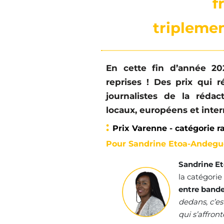
f
tripleme
En cette fin d’année 202
reprises ! Des prix qui 
journalistes de la rédac
locaux, européens et inter
:
Prix Varenne - catégorie r
Pour Sandrine Etoa-Andegu
Sandrine E
la catégorie
entre bande
dedans, c’est
qui s’affron