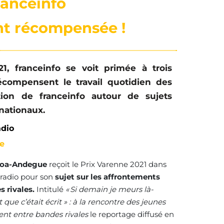
ranceinfo
nt récompensée !
1, franceinfo se voit primée à trois
récompensent le travail quotidien des
tion de franceinfo autour de sujets
nationaux.
adio
e
toa-Andegue
reçoit le Prix Varenne 2021 dans
 radio pour son
sujet sur les affrontements
s rivales.
Intitulé
« Si demain je meurs là-
 que c’était écrit » : à la rencontre des jeunes
tent entre bandes rivales
le reportage diffusé en