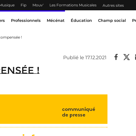
 Musique
Fip
Mouv'
Les Formations Musicales
Autres sites
ers
Professionnels
Mécénat
Éducation
Champ social
P
écompensée !
Publié le 17.12.2021
ensée !