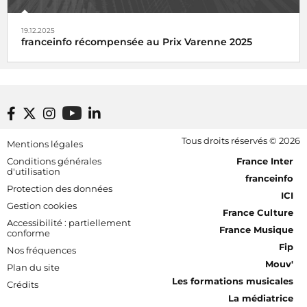
19.12.2025
franceinfo récompensée au Prix Varenne 2025
Footer bottom
Tous droits réservés © 2026
Mentions légales
[RDF] Pied de page - Mobile
Conditions générales
France Inter
d'utilisation
franceinfo
Protection des données
ICI
Gestion cookies
France Culture
Accessibilité : partiellement
France Musique
conforme
Fip
Nos fréquences
Mouv'
Plan du site
Les formations musicales
Crédits
La médiatrice