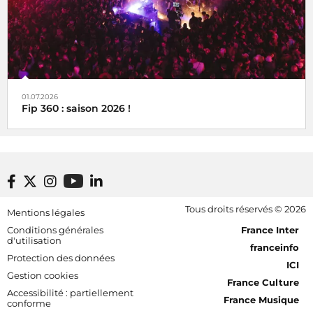
01.07.2026
Fip 360 : saison 2026 !
Footer bottom
Tous droits réservés © 2026
Mentions légales
[RDF] Pied de page - Mobile
Conditions générales
France Inter
d'utilisation
franceinfo
Protection des données
ICI
Gestion cookies
France Culture
Accessibilité : partiellement
France Musique
conforme