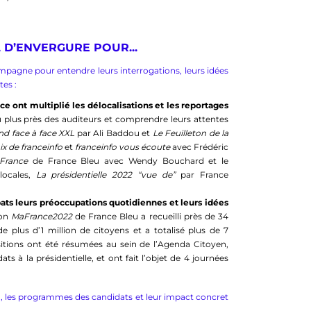
L D’ENVERGURE POUR...
mpagne pour entendre leurs interrogations, leurs idées
tes :
e ont multiplié les délocalisations et les reportages
u plus près des auditeurs et comprendre leurs attentes
nd face à face XXL
par Ali Baddou et
Le Feuilleton de la
ix de franceinfo
et
franceinfo vous écoute
avec Frédéric
France
de France Bleu avec Wendy Bouchard et le
locales,
La présidentielle 2022 “vue de”
par France
ats leurs préoccupations quotidiennes et leurs idées
ion
MaFrance2022
de France Bleu a recueilli près de 34
e plus d’1 million de citoyens et a totalisé plus de 7
sitions ont été résumées au sein de l’Agenda Citoyen,
ts à la présidentielle, et ont fait l’objet de 4 journées
n, les programmes des candidats et leur impact concret