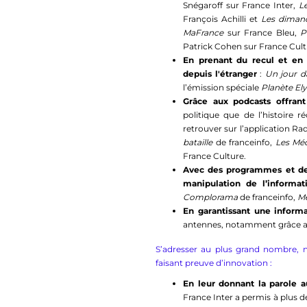
Snégaroff sur France Inter,
L
François Achilli et
Les dimanc
MaFrance
sur France Bleu,
P
Patrick Cohen sur France Cultu
En prenant du recul et en
depuis l'étranger
:
Un jour d
l’émission spéciale
Planète El
Grâce aux podcasts offrant
politique que de l’histoire 
retrouver sur l’application Ra
bataille
de franceinfo,
Les Méc
France Culture.
Avec des programmes et des 
manipulation de l’informa
Complorama
de franceinfo,
Mé
En garantissant une informa
antennes, notamment grâce au 
S’adresser au plus grand nombre, 
faisant preuve d’innovation :
En leur donnant la parole a
France Inter a permis à plus d