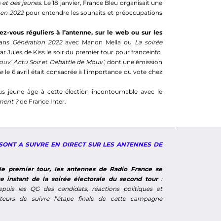
 et des jeunes
. Le 18 janvier, France Bleu organisait une
 en 2022
pour entendre les souhaits et préoccupations
z-vous réguliers à l’antenne, sur le web ou sur les
ans
Génération 2022
avec Manon Mella ou
La soirée
ar Jules de Kiss le soir du premier tour pour franceinfo.
uv’ Actu Soir
et
Debattle de Mouv’
, dont une émission
le
le 6 avril était consacrée à l’importance du vote chez
lus jeune âge à cette élection incontournable avec le
ment ?
de France Inter.
 SONT A SUIVRE EN DIRECT SUR LES ANTENNES DE
le premier tour, les antennes de Radio France se
e instant de la soirée électorale du second tour
:
epuis les QG des candidats, réactions politiques et
teurs de suivre l’étape finale de cette campagne