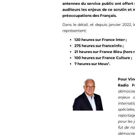
antennes du service public ont offert
auditeurs les enjeux de ce scrutin et 
préoccupations des Français.
Dans le détail, et depuis janvier 2022,
représentent:
120 heures sur France Inter ;
275 heures sur franceinfo ;
21 heures sur France Bleu (hors 
100 heures sur France Culture ;
7 heures sur Mouv’.
Pour Vinc
Radio 
démocrati
enjeux d
internat
spéciale
reportage
pour les 
fut de no
démocrati