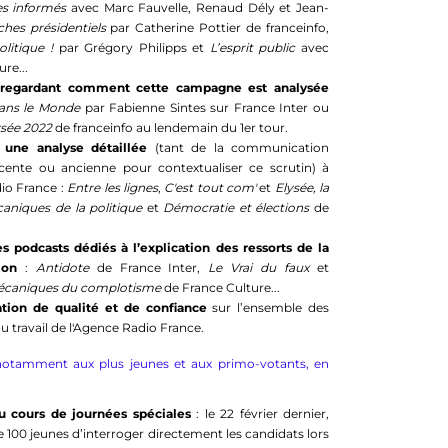
es informés
avec Marc Fauvelle, Renaud Dély et Jean-
hes présidentiels
par Catherine Pottier de franceinfo,
olitique !
par Grégory Philipps et
L’esprit public
avec
re...
 regardant comment cette campagne est analysée
ans le Monde
par Fabienne Sintes sur France Inter ou
ysée 2022
de franceinfo au lendemain du 1er tour.
 une analyse détaillée
(tant de la communication
récente ou ancienne pour contextualiser ce scrutin) à
dio France :
Entre les lignes
,
C'est tout com'
et
Elysée, la
aniques de la politique
et
Démocratie et élections
de
podcasts dédiés à l’explication des ressorts de la
tion
:
Antidote
de France Inter,
Le Vrai du faux
et
caniques du complotisme
de France Culture...
tion de qualité et de confiance
sur l’ensemble des
travail de l'Agence Radio France.
notamment aux plus jeunes et aux primo-votants, en
u cours de journées spéciales
: le 22 février dernier,
e 100 jeunes d’interroger directement les candidats lors