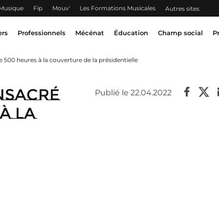
 Musique
Fip
Mouv'
Les Formations Musicales
Autres sites
ers
Professionnels
Mécénat
Éducation
Champ social
P
 500 heures à la couverture de la présidentielle
nsacré
Publié le 22.04.2022
à la