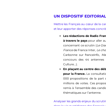
UN DISPOSITIF EDITORIA
Mettre les Français au cœur de la ca
et leur apporter des réponses concrè
Les rédactions de Radio Franc
à travers le pays
pour aller a
concernant ce scrutin (
Le Gra
France
de France Inter,
Le cho
Carbonne sur franceinfo,
Ma
concours des 44 antennes 
Culture...).
En plaçant au centre des déb
pour la France.
La consultat
000 propositions de la part d
millions de votes. Ces propo
remis à l’ensemble des candida
thématiques sur l’antenne.
Analyser les grands enjeux du scruti
dans la vie quotidienne des Français :