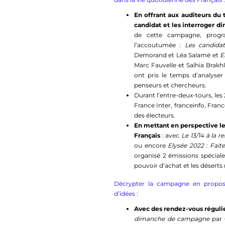
En offrant aux auditeurs d
candidat et les interroger d
de cette campagne, progr
l’accoutumée :
Les candidat
Demorand et Léa Salamé et
E
Marc Fauvelle et Salhia Brakhl
ont pris le temps d’analyser 
penseurs et chercheurs.
Durant l’entre-deux-tours, les 
France Inter, franceinfo, Fran
des électeurs.
En mettant en perspective le
Français
: avec
Le 13/14 à la 
ou encore
Elysée 2022 : Fait
organisé 2 émissions spécial
pouvoir d’achat et les déserts
Décrypter la campagne en proposa
d’idées :
Avec des rendez-vous régulier
dimanche de campagne
par 