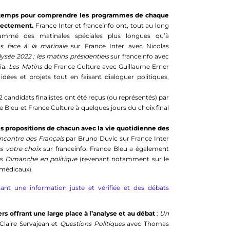
u temps pour comprendre les programmes de chaque
irectement.
France Inter et franceinfo ont, tout au long
ammé des matinales spéciales plus longues qu’à
s face à la matinale
sur France Inter avec Nicolas
lysée 2022 : les matins présidentiels
sur franceinfo avec
ia.
Les Matins
de France Culture avec Guillaume Erner
idées et projets tout en faisant dialoguer politiques,
2 candidats finalistes ont été reçus (ou représentés) par
ce Bleu et France Culture à quelques jours du choix final
s propositions de chacun avec la vie quotidienne des
rencontre des Français
par Bruno Duvic sur France Inter
es votre choix
sur franceinfo. France Bleu a également
es
Dimanche en politique
(revenant notamment sur le
 médicaux).
nt une information juste et vérifiée et des débats
s offrant une large place à l’analyse et au débat
:
Un
Claire Servajean et
Questions Politiques
avec Thomas