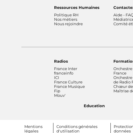
Ressources Humaines
Contacte
Politique RH
Aide - FA
Nos métiers
Médiatric
Nous rejoindre
Comité é
Radios
Formatio
France Inter
Orchestre
franceinfo
France
ICI
Orchestre
France Culture
de Radio 
France Musique
Chœur de 
Fip
Maîtrise 
Mouv'
Education
Footer bottom
Mentions
Conditions générales
Protectio
légales
d'utilisation
données