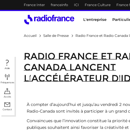
Menu-header
France Inter
franceinfo
ICI
France Culture
France
Accès direct :
Menu principal
Contenu
Menu principal
L'entreprise
Particuli
Accueil
Salle de Presse
Radio France et Radio Canada la
Radio France et Ra
Canada lancent
Aide
l’accélérateur d'i
Fréquences
Accès
À compter d’aujourd’hui et jusqu’au vendredi 2 nov
Contact
Radio-Canada sont invités à participer à un grand 
Convaincues que l’innovation constitue la priorité e
publiques souhaitent ainsi favoriser la créativité e