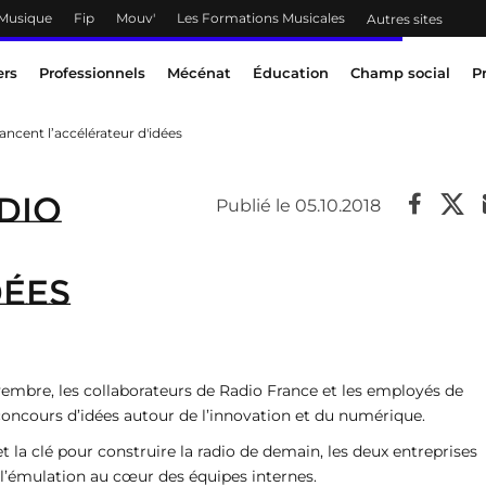
 Musique
Fip
Mouv'
Les Formations Musicales
Autres sites
ers
Professionnels
Mécénat
Éducation
Champ social
P
ncent l’accélérateur d'idées
dio
Publié le 05.10.2018
dées
embre, les collaborateurs de Radio France et les employés de
concours d’idées autour de l’innovation et du numérique.
t la clé pour construire la radio de demain, les deux entreprises
t l’émulation au cœur des équipes internes.