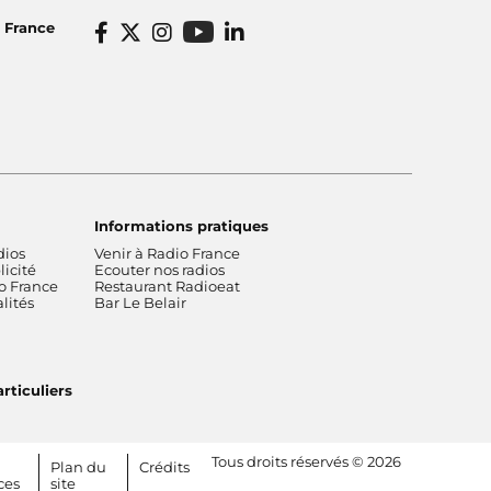
o France
Informations pratiques
dios
Venir à Radio France
icité
Ecouter nos radios
o France
Restaurant Radioeat
lités
Bar Le Belair
rticuliers
Tous droits réservés © 2026
Plan du
Crédits
ces
site
[RDF] Pied de page - Mobile