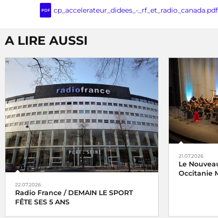
cp_accelerateur_didees_-_rf_et_radio_canada.pdf
PDF
A LIRE AUSSI
21.07.2026
Le Nouveau
Occitanie M
22.07.2026
Radio France / DEMAIN LE SPORT
FÊTE SES 5 ANS