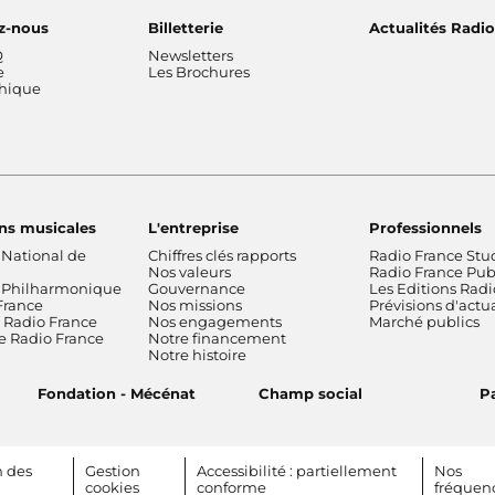
z-nous
Billetterie
Actualités Radi
Q
Newsletters
e
Les Brochures
thique
ns musicales
L'entreprise
Professionnels
 National de
Chiffres clés rapports
Radio France Stu
Nos valeurs
Radio France Publ
 Philharmonique
Gouvernance
Les Editions Radi
France
Nos missions
Prévisions d'actua
Radio France
Nos engagements
Marché publics
de Radio France
Notre financement
Notre histoire
Fondation - Mécénat
Champ social
Pa
n des
Gestion
Accessibilité : partiellement
Nos
cookies
conforme
fréquen