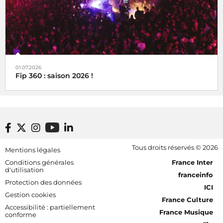
01.07.2026
Fip 360 : saison 2026 !
Footer bottom
Tous droits réservés © 2026
Mentions légales
[RDF] Pied de page - Mobile
Conditions générales
France Inter
d'utilisation
franceinfo
Protection des données
ICI
Gestion cookies
France Culture
Accessibilité : partiellement
France Musique
conforme