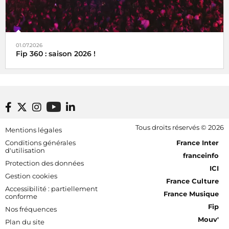
01.07.2026
Fip 360 : saison 2026 !
Footer bottom
Tous droits réservés © 2026
Mentions légales
[RDF] Pied de page - Mobile
Conditions générales
France Inter
d'utilisation
franceinfo
Protection des données
ICI
Gestion cookies
France Culture
Accessibilité : partiellement
France Musique
conforme
Fip
Nos fréquences
Mouv'
Plan du site