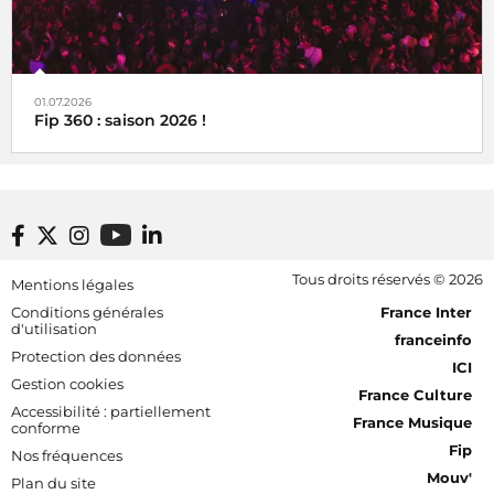
01.07.2026
Fip 360 : saison 2026 !
Footer bottom
Tous droits réservés © 2026
Mentions légales
[RDF] Pied de page - Mobile
Conditions générales
France Inter
d'utilisation
franceinfo
Protection des données
ICI
Gestion cookies
France Culture
Accessibilité : partiellement
France Musique
conforme
Fip
Nos fréquences
Mouv'
Plan du site