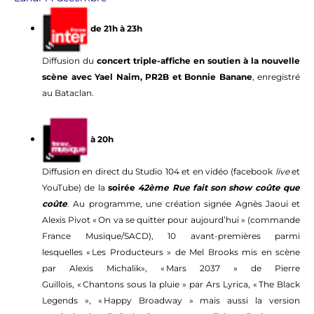
de 21h à 23h
Diffusion du
concert triple-affiche en soutien à la nouvelle
scène avec Yael Naim, PR2B et Bonnie Banane
, enregistré
au Bataclan.
à 20h
Diffusion en direct du Studio 104 et en vidéo (facebook
live
et
YouTube) de la
soirée
42ème Rue fait son show coûte que
coûte
. Au programme, une création signée Agnès Jaoui et
Alexis Pivot « On va se quitter pour aujourd’hui » (commande
France Musique/SACD), 10 avant-premières parmi
lesquelles « Les Producteurs » de Mel Brooks mis en scène
par Alexis Michalik», « Mars 2037 » de Pierre
Guillois, « Chantons sous la pluie » par Ars Lyrica, « The Black
Legends », « Happy Broadway » mais aussi la version