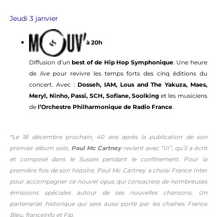
Jeudi 3 janvier
à 20h
Diffusion d’un
best of de Hip Hop Symphonique
. Une heure
de
live
pour revivre les temps forts des cinq éditions du
concert. Avec :
Dosseh, IAM, Lous and The Yakuza, Maes,
Meryl, Ninho, Passi, SCH, Sofiane, Soolking
et les musiciens
de
l’Orchestre Philharmonique de Radio France
.
*Le 18 décembre prochain, 40 ans après la publication de son
premier album solo,
Paul Mc Cartney
revient avec “III”, qu’il a écrit
et composé dans le Sussex pendant le confinement. Pour la
première fois de son histoire, Paul Mc Cartney a choisi France Inter
pour accompagner ce nouvel opus qui consacrera de nombreuses
émissions spéciales autour de ses nouvelles chansons. Un
partenariat historique qui sera aussi porté par les chaînes France
Bleu, franceinfo et Fip.