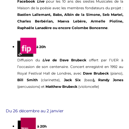
Facebook
Live
pour les 10 ans des siestes Musicales de la
Maison de la poésie avec les membres fondateurs du projet :
Bastien Lallemant, Babx, Albin de la Simone, Seb Martel,
Charles Berbérian, Maeva Lebère, Armelle Pioline,
Raphaële Lanadère ou encore Colombe Boncenne
.
à 20h
Diffusion du
Live
de Dave Brubeck
offert par l’UER à
l’occasion de son centenaire. Concert enregistré en 1992 au
Royal Festival Hall de Londres, avec
Dave Brubeck
(piano),
Bill Smith
(clarinette),
Jack Six
(bass
), Randy Jones
(percussions) et
Matthew Brubeck
(violoncelle)
Du 26 décembre au 2 janvier
à 20h