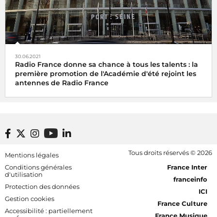
30.06.2021
Radio France donne sa chance à tous les talents : la
première promotion de l'Académie d'été rejoint les
antennes de Radio France
Footer bottom
Tous droits réservés © 2026
Mentions légales
[RDF] Pied de page - Mobile
Conditions générales
France Inter
d'utilisation
franceinfo
Protection des données
ICI
Gestion cookies
France Culture
Accessibilité : partiellement
France Musique