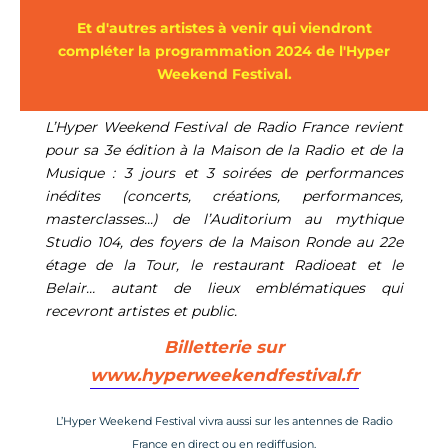
Et d'autres artistes à venir qui viendront
compléter la programmation 2024 de l'Hyper
Weekend Festival.
L’Hyper Weekend Festival de Radio France revient
pour sa 3e édition à la Maison de la Radio et de la
Musique : 3 jours et 3 soirées de performances
inédites (
concerts, créations,
performances
,
masterclasses
...)
de l’Auditorium au mythique
Studio 104, de
s foyers de la Maison Ronde
au 22e
étage de la Tour, le restaurant
R
adioeat
et le
B
elair
…
autant de lieux emblématiques qui
recevront artistes et public.
Billetterie sur
www.hyperweekendfestival.fr
L’Hyper Weekend Festival vivra aussi sur les antennes de Radio
France en direct ou en rediffusion.