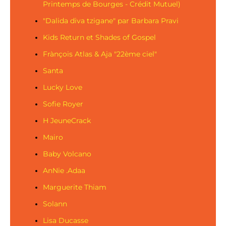
Printemps de Bourges - Crédit Mutuel)
"Dalida diva tzigane" par Barbara Pravi
Kids Return et Shades of Gospel
Frànçois Atlas & Aja "22ème ciel"
Santa
Lucky Love
Sofie Royer
H JeuneCrack
Mairo
Baby Volcano
AnNie .Adaa
Marguerite Thiam
Solann
Lisa Ducasse