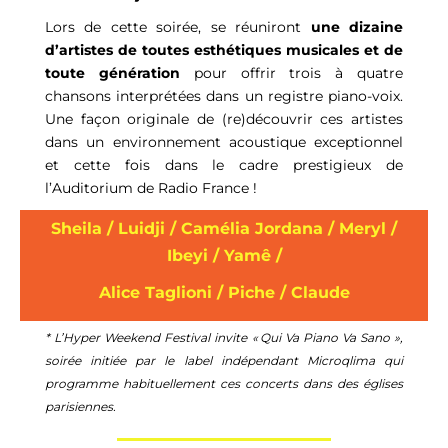
Lors de cette soirée, se réuniront
une dizaine
d’artistes de toutes esthétiques musicales et de
toute génération
pour offrir trois à quatre
chansons interprétées dans un registre piano-voix.
Une façon originale de (re)découvrir ces artistes
dans un environnement acoustique exceptionnel
et cette fois dans le cadre prestigieux de
l’Auditorium de Radio France !
Sheila /
Luidji /
Camélia Jordana /
Meryl /
Ibeyi
/
Yamê /
Alice Taglioni /
Piche /
Claude
* L’Hyper Weekend Festival invite « Qui Va Piano Va Sano »,
soirée initiée par le label indépendant Microqlima qui
programme habituellement ces concerts dans des églises
parisiennes.