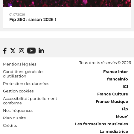
01.07.2026
Fip 360 : saison 2026 !
Footer bottom
Tous droits réservés © 2026
Mentions légales
[RDF] Pied de page - Mobile
Conditions générales
France Inter
d'utilisation
franceinfo
Protection des données
ICI
Gestion cookies
France Culture
Accessibilité : partiellement
France Musique
conforme
Fip
Nos fréquences
Mouv'
Plan du site
Les formations musicales
Crédits
La médiatrice