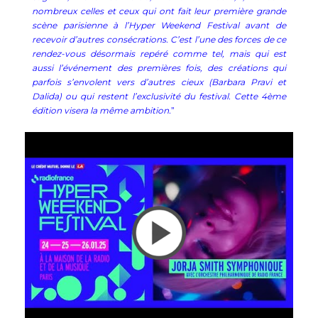
nombreux celles et ceux qui ont fait leur première grande
scène parisienne à l’Hyper Weekend Festival avant de
recevoir d’autres consécrations. C’est l’une des forces de ce
rendez-vous désormais repéré comme tel, mais qui est
aussi l’événement des premières fois, des créations qui
parfois s’envolent vers d’autres cieux (Barbara Pravi et
Dalida) ou qui restent l’exclusivité du festival. Cette 4ème
édition visera la même ambition.
”