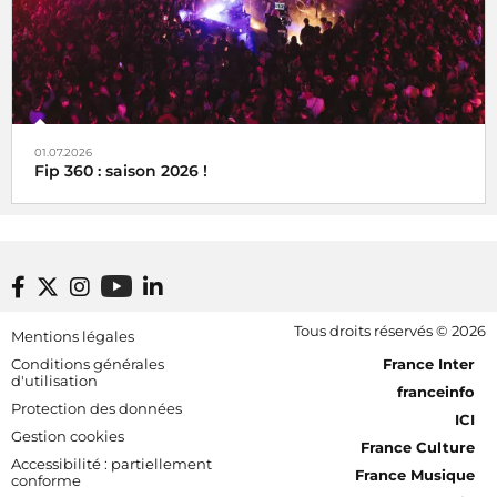
01.07.2026
Fip 360 : saison 2026 !
Footer bottom
Tous droits réservés © 2026
Mentions légales
[RDF] Pied de page - Mobile
Conditions générales
France Inter
d'utilisation
franceinfo
Protection des données
ICI
Gestion cookies
France Culture
Accessibilité : partiellement
France Musique
conforme