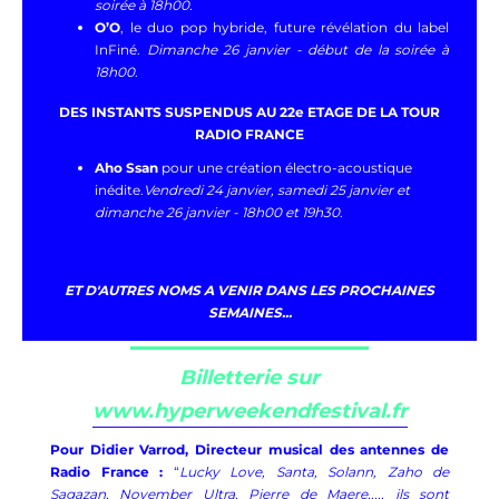
soirée à 18h00.
O’O
, le duo pop hybride, future révélation du label
InFiné.
Dimanche 26 janvier - début de la soirée à
18h00
.
DES INSTANTS SUSPENDUS AU 22e ETAGE DE LA TOUR
RADIO FRANCE
Aho Ssan
pour une création électro-acoustique
inédite.
Vendredi 24 janvier, samedi 25 janvier et
dimanche 26 janvier - 18h00 et 19h30
.
ET D'AUTRES NOMS A VENIR DANS LES PROCHAINES
SEMAINES...
Billetterie
sur
www.hyperweekendfestival.fr
Pour Didier Varrod, Directeur musical des antennes de
Radio France :
“
Lucky Love, Santa, Solann, Zaho de
Sagazan, November Ultra, Pierre de Maere,..., ils sont