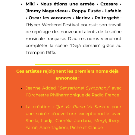
Miki • Nous étions une armée • Czesare •
Jimmy Magardeau • Poppy Fusée • Lafable
• Oscar les vacances • Nerlov • Poltergeist
:
l’Hyper Weekend Festival poursuit son travail
de repérage des nouveaux talents de la scène
musicale française. D’autres noms viendront
compléter la scène “Déjà demain” grâce au
Tremplin Riffx.
Ces artistes rejoignent les premiers noms déjà
annoncés :
Jeanne Added “
Sensational Symphony
” avec
l’Orchestre Philharmonique de Radio France
La création «
Qui Va Piano Va Sano
» pour
une soirée d’ouverture exceptionnelle avec
Sheila, Luidji, Camélia Jordana, Meryl, Iberyi,
Yamê, Alice Taglioni, Piche et Claude