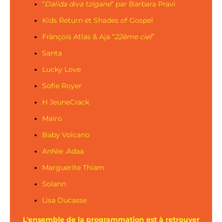
“
Dalida diva tzigane
” par Barbara Pravi
Kids Return et Shades of Gospel
Frànçois Atlas & Aja “
22ème ciel
”
Santa
Lucky Love
Sofie Royer
H JeuneCrack
Mairo
Baby Volcano
AnNie .Adaa
Marguerite Thiam
Solann
Lisa Ducasse
L'ensemble de la programmation est à retrouver