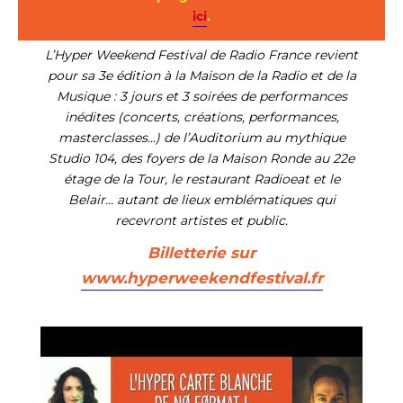
ici
.
L’Hyper Weekend Festival de Radio France revient
pour sa 3e édition à la Maison de la Radio et de la
Musique : 3 jours et 3 soirées de performances
inédites (
concerts, créations,
performances
,
masterclasses
...)
de l’Auditorium au mythique
Studio 104, de
s foyers de la Maison Ronde
au 22e
étage de la Tour, le restaurant
R
adioeat
et le
B
elair
…
autant de lieux emblématiques qui
recevront artistes et public.
Billetterie sur
www.hyperweekendfestival.fr