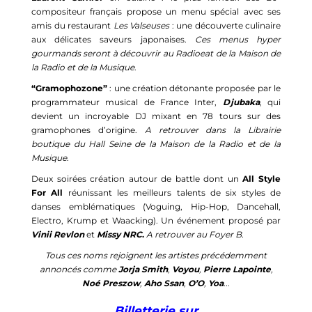
compositeur français propose un menu spécial avec ses
amis du restaurant
Les Valseuses
: une découverte culinaire
aux délicates saveurs japonaises.
Ces menus hyper
gourmands seront à découvrir au Radioeat de la Maison de
la Radio et de la Musique
.
“Gramophozone”
: une création détonante proposée par le
programmateur musical de France Inter,
Djubaka
, qui
devient un incroyable DJ mixant en 78 tours sur des
gramophones d’origine.
A retrouver dans la Librairie
boutique du Hall Seine de la Maison de la Radio et de la
Musique
.
Deux soirées création autour de battle dont un
All Style
For All
réunissant les meilleurs talents de six styles de
danses emblématiques (Voguing, Hip-Hop, Dancehall,
Electro, Krump et Waacking). Un événement proposé par
Vinii Revlon
et
Missy NRC
.
A retrouver au Foyer B.
Tous ces noms rejoignent les artistes précédemment
annoncés comme
Jorja Smith
,
Voyou
,
Pierre Lapointe
,
Noé Preszow
,
Aho Ssan
,
O’O
,
Yoa
...
Billetterie sur