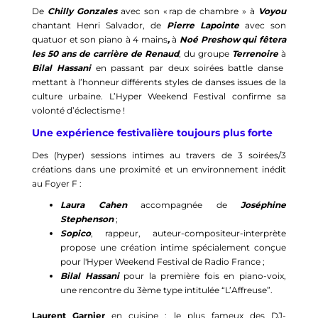
De
Chilly Gonzales
avec son « rap de chambre » à
Voyou
chantant Henri Salvador, de
Pierre Lapointe
avec son
quatuor et son piano à 4 mains
,
à
Noé Preshow qui fêtera
les 50 ans de carrière de Renaud
, du groupe
Terrenoire
à
Bilal Hassani
en passant par deux soirées battle danse
mettant à l’honneur différents styles de danses issues de la
culture urbaine. L’Hyper Weekend Festival confirme sa
volonté d’éclectisme !
Une expérience festivalière toujours plus forte
Des (hyper) sessions intimes au travers de 3 soirées/3
créations dans une proximité et un environnement inédit
au Foyer F :
Laura Cahen
accompagnée de
Joséphine
Stephenson
;
Sopico
, rappeur, auteur-compositeur-interprète
propose une création intime spécialement conçue
pour l'Hyper Weekend Festival de Radio France ;
Bilal Hassani
pour la première fois en piano-voix,
une rencontre du 3ème type intitulée “L’Affreuse”.
Laurent Garnier
en cuisine : le plus fameux des DJ-