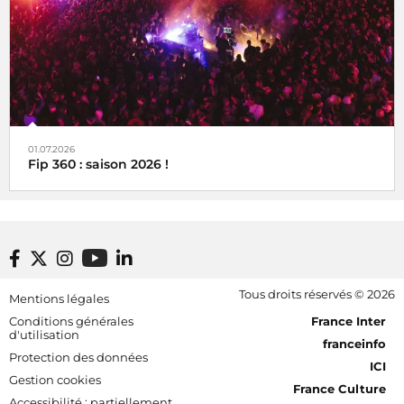
01.07.2026
Fip 360 : saison 2026 !
Footer bottom
Tous droits réservés © 2026
Mentions légales
[RDF] Pied de page - Mobile
Conditions générales
France Inter
d'utilisation
franceinfo
Protection des données
ICI
Gestion cookies
France Culture
Accessibilité : partiellement