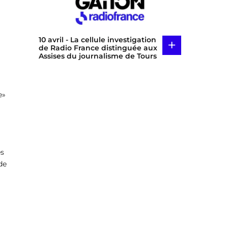
10 avril
- La cellule investigation
+
de Radio France distinguée aux
Assises du journalisme de Tours
e»
es
de