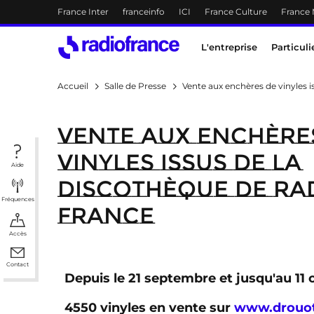
Menu-header
France Inter
franceinfo
ICI
France Culture
France
Accès direct :
Menu principal
Contenu
Menu principal
L'entreprise
Particuli
Accueil
Salle de Presse
Vente aux enchères de vinyles 
Vente aux enchère
vinyles issus de la
Aide
discothèque de Ra
Fréquences
France
Accès
Contact
Depuis le 21 septembre et jusqu'au 11
4550 vinyles en vente sur
www.drouot