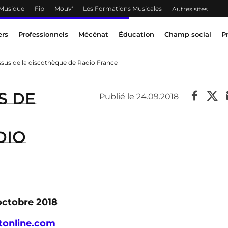
 Musique
Fip
Mouv'
Les Formations Musicales
Autres sites
ers
Professionnels
Mécénat
Éducation
Champ social
P
issus de la discothèque de Radio France
s de
Publié le 24.09.2018
dio
 octobre 2018
online.com