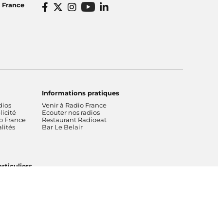
o France
Informations pratiques
dios
Venir à Radio France
icité
Ecouter nos radios
o France
Restaurant Radioeat
lités
Bar Le Belair
rticuliers
Tous droits réservés © 2026
Plan du
Crédits
ces
site
[RDF] Pied de page - Mobile