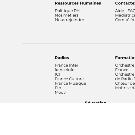
Ressources Humaines
Contacte
Politique RH
Aide - FA
Nos métiers
Médiatric
Nous rejoindre
Comité é
Radios
Formatio
France Inter
Orchestre
franceinfo
France
ICI
Orchestre
France Culture
de Radio 
France Musique
Chœur de 
Fip
Maîtrise 
Mouv'
Education
Footer bottom
Mentions
Conditions générales
Protectio
légales
d'utilisation
données