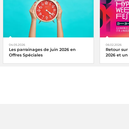
largement en tête des radios sur la
d'audience
(
matinale (7h-10h)
.
04.05.2026
06.02.2026
Les parrainages de juin 2026 en
Retour sur
Offres Spéciales
2026 et un 
Découvrez les parrainages de juin 2026
Pour ses 5 a
en offres de bouclage
de Radio Fr
exceptionnel
festivaliers
r
et de la Mus