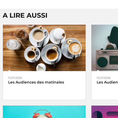
A LIRE AUSSI
10.07.2026
10.07.2026
Les Audiences des matinales
Les Audien
Avec
4,6 millions
d’auditeurs quotidiens
Premier gro
et
17,1%
de part d'audience,
France Inter
millions
d’au
est pour la 39e vague consécutive,
France recue