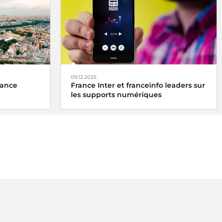
sition
françaises envoient leurs factures à
t en faveur
destination de la sphère publique au
format électronique via le portail Chorus
Pro.
09.12.2025
rance
France Inter et franceinfo leaders sur
les supports numériques
us de
2,7
ns
(+104
L'écoute de la radio en hausse sur les
re-décembre
supports multimédias.