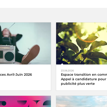
23.06.2026
ces Avril-Juin 2026
Espace transition en com
Appel à candidature pour
publicité plus verte
upe radio avec plus de
14
diteurs quotidiens, Radio
ille près de
30% de part
Radio France met à nouveau