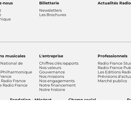
z-nous
Billetterie
Actualités Radi
Q
Newsletters
e
Les Brochures
thique
ns musicales
L'entreprise
Professionnels
 National de
Chiffres clés rapports
Radio France Stu
Nos valeurs
Radio France Publ
 Philharmonique
Gouvernance
Les Editions Radi
France
Nos missions
Prévisions d'actua
Radio France
Nos engagements
Marché publics
de Radio France
Notre financement
Notre histoire
Fondation - Mécénat
Champ social
Pa
n des
Gestion
Accessibilité : partiellement
Nos
cookies
conforme
fréquen