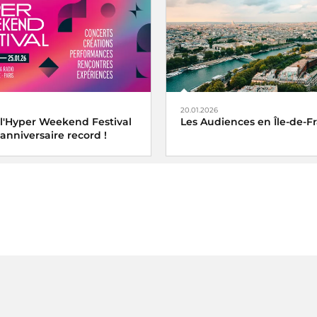
+0,6 point).
espaces publicitaires à dispo
d'acteurs agissant activemen
de la transition écologique
20.01.2026
 l'Hyper Weekend Festival
Les Audiences en Île-de-F
anniversaire record !
Premier groupe radio
avec pl
millions d’auditeurs quotidie
ns,
l’Hyper Weekend Festival
000) sur la période novemb
ance signe une édition
2025, Radio France
le avec près de 14 000
éunis à la Maison de la Radio
ique.