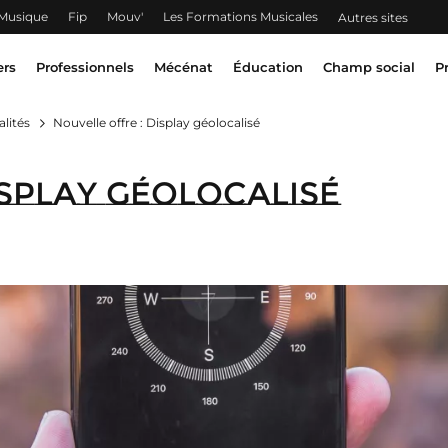
 Musique
Fip
Mouv'
Les Formations Musicales
Autres sites
ers
Professionnels
Mécénat
Éducation
Champ social
P
lités
Nouvelle offre : Display géolocalisé
isplay géolocalisé