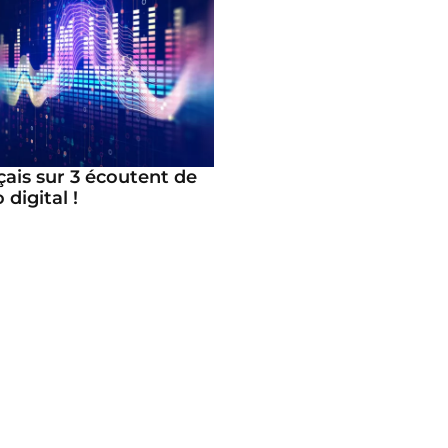
çais sur 3 écoutent de
 digital !