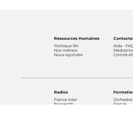
Ressources Humaines
Contacte
Politique RH
Aide - FA
Nos métiers
Médiatric
Nous rejoindre
Comité é
Radios
Formatio
France Inter
Orchestre
franceinfo
France
ICI
Orchestre
France Culture
de Radio 
France Musique
Chœur de 
Fip
Maîtrise 
Mouv'