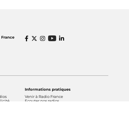
o France
Informations pratiques
dios
Venir à Radio France
icité
Ecouter nos radios
o France
Restaurant Radioeat
lités
Bar Le Belair