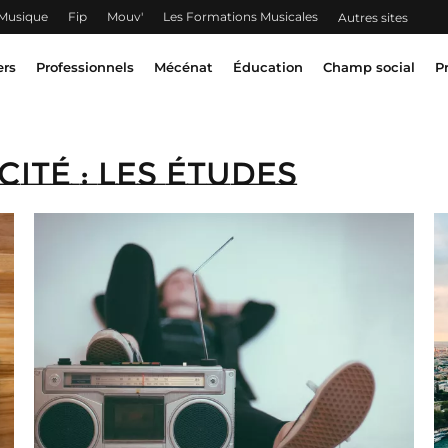
 Musique
Fip
Mouv'
Les Formations Musicales
Autres sites
ers
Professionnels
Mécénat
Éducation
Champ social
P
ité : les études