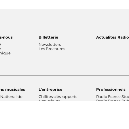
z-nous
Billetterie
Actualités Radi
Q
Newsletters
e
Les Brochures
thique
ns musicales
L'entreprise
Professionnels
 National de
Chiffres clés rapports
Radio France Stu
Nos valeurs
Radio France Publ
 Philharmonique
Gouvernance
Les Editions Radi
France
Nos missions
Prévisions d'actua
Radio France
Nos engagements
Marché publics
de Radio France
Notre financement
Notre histoire