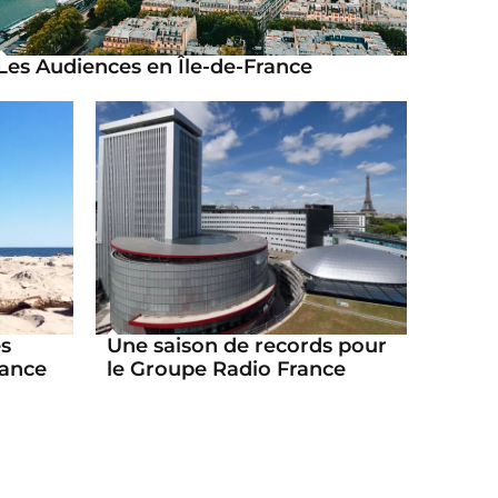
Les Audiences en Île-de-France
es
Une saison de records pour
rance
le Groupe Radio France