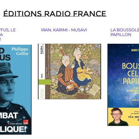
ÉDITIONS RADIO FRANCE
FUS, LE
IRAN. KARIMI - MUSAVI
LA BOUSSOLE
LA
PAPILLON
!