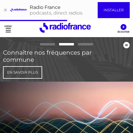
Radio France
×
INSTALLER
podcasts, direct radios
Accès direct :
Menu principal
Contenu
Connaître nos fréquences par
commune
EN SAVOIR PLUS