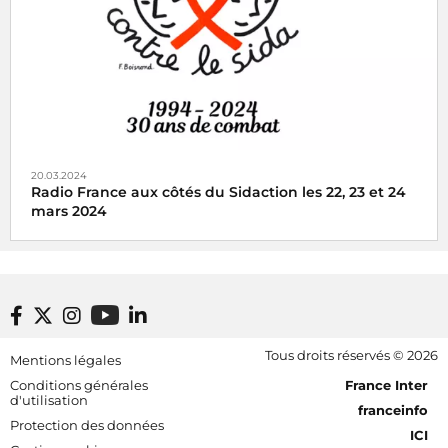
20.03.2024
Radio France aux côtés du Sidaction les 22, 23 et 24
mars 2024
Radio France partenaire du Sidaction s’engage pour la
lutte contre le sida et la recherche les 22, 23 et 24 mars
2024
Footer bottom
Tous droits réservés © 2026
Mentions légales
[RDF] Pied de page - Mobile
Conditions générales
France Inter
d'utilisation
franceinfo
Protection des données
ICI