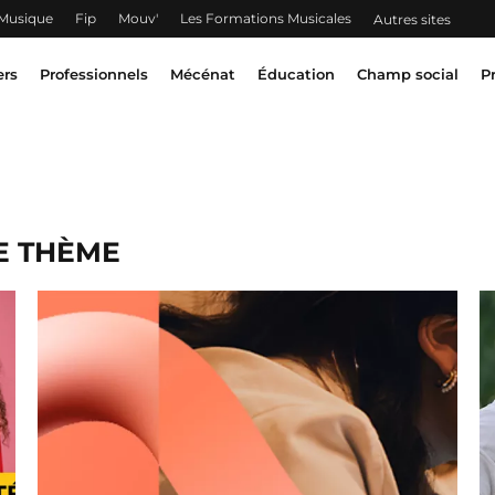
 Musique
Fip
Mouv'
Les Formations Musicales
Autres sites
ers
Professionnels
Mécénat
Éducation
Champ social
P
E THÈME