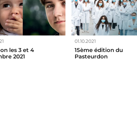
21
01.10.2021
on les 3 et 4
15ème édition du
bre 2021
Pasteurdon
›
»
2
›
»
1