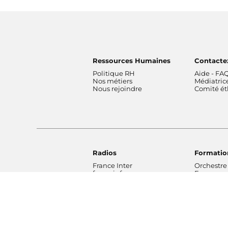
Ressources Humaines
Contacte
Politique RH
Aide - FA
Nos métiers
Médiatric
Nous rejoindre
Comité é
Radios
Formatio
France Inter
Orchestre
franceinfo
France
ICI
Orchestre
France Culture
de Radio 
France Musique
Chœur de 
Fip
Maîtrise 
Mouv'