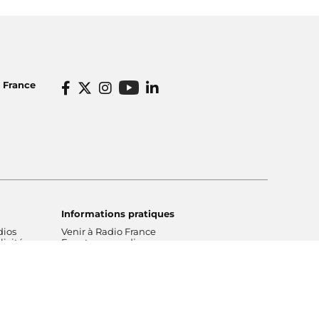
o France
Informations pratiques
dios
Venir à Radio France
icité
Ecouter nos radios
o France
Restaurant Radioeat
lités
Bar Le Belair