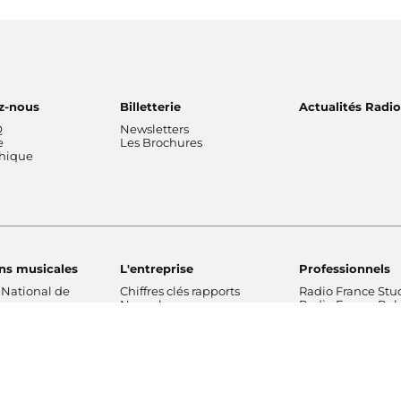
z-nous
Billetterie
Actualités Radi
Q
Newsletters
e
Les Brochures
thique
ns musicales
L'entreprise
Professionnels
 National de
Chiffres clés rapports
Radio France Stu
Nos valeurs
Radio France Publ
 Philharmonique
Gouvernance
Les Editions Radi
France
Nos missions
Prévisions d'actua
Radio France
Nos engagements
Marché publics
de Radio France
Notre financement
Notre histoire