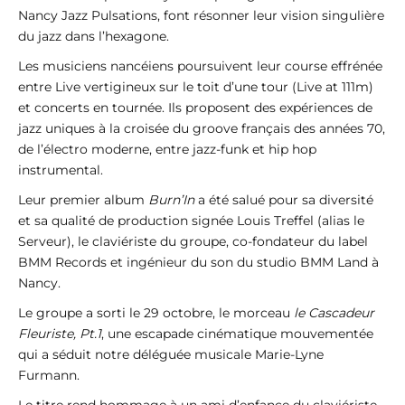
Nancy Jazz Pulsations, font résonner leur vision singulière
du jazz dans l’hexagone.
Les musiciens nancéiens poursuivent leur course effrénée
entre Live vertigineux sur le toit d’une tour (Live at 111m)
et concerts en tournée. Ils proposent des expériences de
jazz uniques à la croisée du groove français des années 70,
de l’électro moderne, entre jazz-funk et hip hop
instrumental.
Leur premier album
Burn’In
a été salué pour sa diversité
et sa qualité de production signée Louis Treffel (alias le
Serveur), le claviériste du groupe, co-fondateur du label
BMM Records et ingénieur du son du studio BMM Land à
Nancy.
Le groupe a sorti le 29 octobre, le morceau
le Cascadeur
Fleuriste, Pt.1
, une escapade cinématique mouvementée
qui a séduit notre déléguée musicale Marie-Lyne
Furmann.
Le titre rend hommage à un ami d’enfance du claviériste