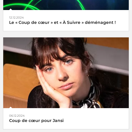
12.12.2024
Le « Coup de cœur » et « À Suivre » déménagent !
Tels des oiseaux migrateurs à partir du lundi 16 décembre
2024 retrouvez nos rubriques
Coup de cœur
et
À Suivre
,
non plus ici (sur radiofrance.com) mais là, à savoir sur la
plateforme
06.12.2024
Coup de cœur pour Jansi