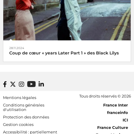
28.11.2024
Coup de cœur « years Later Part 1 » des Black Lilys
Black Lilys, une caresse magique et émotionnelle pop
folk
De Véronique Hilaire déléguée musicale de
Footer bottom
Tous droits réservés © 2026
Mentions légales
Radio France, le 2 décembre 2024
[RDF] Pied de page - Mobile
Conditions générales
France Inter
d'utilisation
franceinfo
Protection des données
ICI
Gestion cookies
France Culture
Accessibilité : partiellement