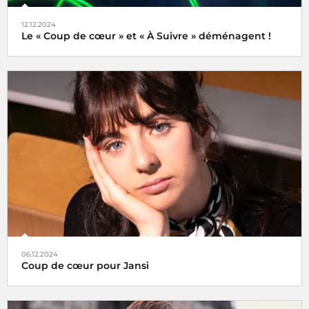
12.12.2024
Le « Coup de cœur » et « À Suivre » déménagent !
Tels des oiseaux migrateurs à partir du lundi 16 décembre
2024 retrouvez nos rubriques
Coup de cœur
et
À Suivre
,
non plus ici (sur radiofrance.com) mais là, à savoir sur la
plateforme
06.12.2024
Coup de cœur pour Jansi