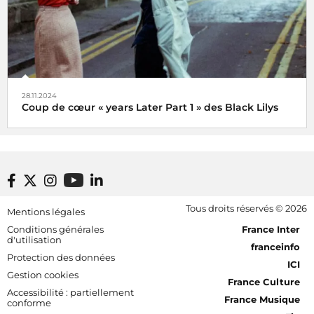
28.11.2024
Coup de cœur « years Later Part 1 » des Black Lilys
Black Lilys, une caresse magique et émotionnelle pop
folk
De Véronique Hilaire déléguée musicale de
Footer bottom
Tous droits réservés © 2026
Mentions légales
Radio France, le 2 décembre 2024
[RDF] Pied de page - Mobile
Conditions générales
France Inter
d'utilisation
franceinfo
Protection des données
ICI
Gestion cookies
France Culture
Accessibilité : partiellement
France Musique
conforme