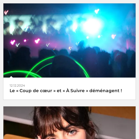
Une semaine internationale dédiée à la musique du 16 au
21 juin 2025
12.12.2024
Le « Coup de cœur » et « À Suivre » déménagent !
Tels des oiseaux migrateurs à partir du lundi 16 décembre
2024 retrouvez nos rubriques
Coup de cœur
et
À Suivre
,
non plus ici (sur radiofrance.com) mais là, à savoir sur la
plateforme