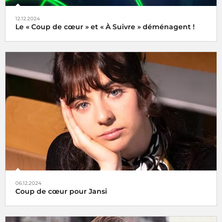
12.12.2024
Le « Coup de cœur » et « À Suivre » déménagent !
Tels des oiseaux migrateurs à partir du lundi 16 décembre
2024 retrouvez nos rubriques
Coup de cœur
et
À Suivre
,
non plus ici (sur radiofrance.com) mais là, à savoir sur la
plateforme
06.12.2024
Coup de cœur pour Jansi