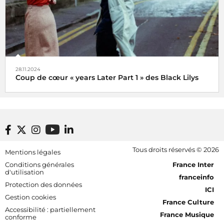
28.11.2024
Coup de cœur « years Later Part 1 » des Black Lilys
Black Lilys, une caresse magique et émotionnelle pop
folk
De Véronique Hilaire déléguée musicale de
Footer bottom
Tous droits réservés © 2026
Mentions légales
Radio France, le 2 décembre 2024
[RDF] Pied de page - Mobile
Conditions générales
France Inter
d'utilisation
franceinfo
Protection des données
ICI
Gestion cookies
France Culture
Accessibilité : partiellement
France Musique
conforme