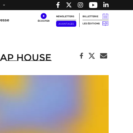
NEWSLETTERS
BILLETTERIE
resse
LES ÉDITIONS
AVANTAGES
eap House