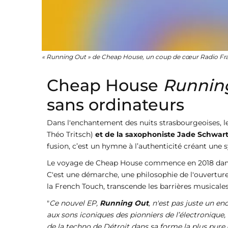
« Running Out » de Cheap House, un coup de cœur Radio F
Cheap House
Runnin
sans ordinateurs
Dans l'enchantement des nuits strasbourgeoises, 
Théo Tritsch)
et de la saxophoniste Jade Schwar
fusion, c’est un hymne à l’authenticité créant une
Le voyage de Cheap House commence en 2018 dans l
C'est une démarche, une philosophie de l'ouverture
la French Touch, transcende les barrières musicales
"
Ce nouvel EP,
Running Out
, n'est pas juste un e
aux sons iconiques des pionniers de l’électronique
de la techno de Détroit dans sa forme la plus pur