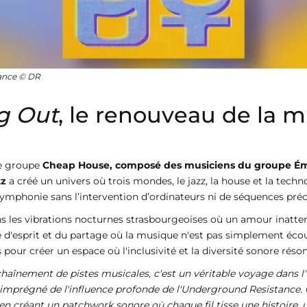
rance © DR
g Out
, le renouveau de la 
le groupe
Cheap House, composé des musiciens du groupe Ém
tz
a créé un univers où trois mondes, le jazz, la house et la tech
 symphonie sans l’intervention d’ordinateurs ni de séquences pré
es vibrations nocturnes strasbourgeoises où un amour inattend
 d'esprit et du partage où la musique n'est pas simplement écou
 pour créer un espace où l'inclusivité et la diversité sonore rés
nchaînement de pistes musicales, c'est un véritable voyage dans 
, imprégné de l'influence profonde de l'Underground Resistance.
e en créant un patchwork sonore où chaque fil tisse une histoir