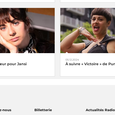
e Paris du 14 juillet revient
La fête de la musique s’écoute,
a Tour Eiffel toujours en
partage avec Radio France, sa
rance Inter, France 2 et dans
2025
tier
05.12.2024
ur pour Jansi
À suivre « Victoire » de P
 Jansi
Veni, vidi, vici !
z-nous
Billetterie
Actualités Radi