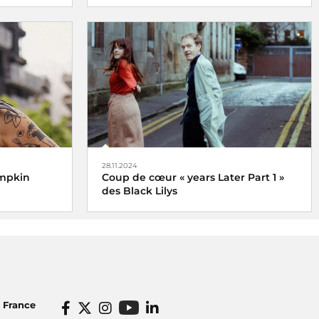
 se vit et se
Une semaine internationale dédiée à la
medi 21 juin
musique du 16 au 21 juin 2025
28.11.2024
umpkin
Coup de cœur « years Later Part 1 »
des Black Lilys
Black Lilys, une caresse magique et
émotionnelle pop folk
De Véronique Hilaire déléguée
musicale de Radio France, le 2
o France
décembre 2024