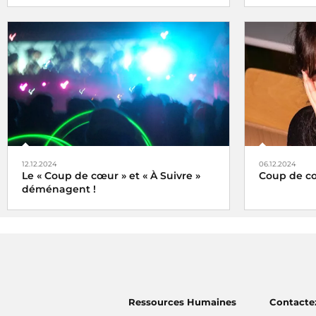
l'Hyper Weekend Festival vous donne
Le Concert d
rendez-vous à la Maison de la Radio et de
au pied de l
la Musique les 23, 24 et 25 janvier 2026
direct sur F
le monde en
12.12.2024
06.12.2024
Le « Coup de cœur » et « À Suivre »
Coup de cœ
déménagent !
Le choix de
Tels des oiseaux migrateurs à partir du
lundi 16 décembre 2024 retrouvez nos
rubriques
Coup de cœur
et
À Suivre
, non
plus ici (sur radiofrance.com) mais là, à
savoir sur la plateforme
Ressources Humaines
Contacte