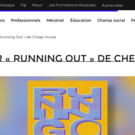
 Musique
Fip
Mouv'
Les Formations Musicales
Autres sites
ers
Professionnels
Mécénat
Éducation
Champ social
P
Running Out » de Cheap House
 « Running Out » de Ch