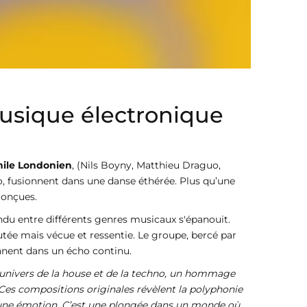
musique électronique
ile Londonien
, (Nils Boyny, Matthieu Draguo,
no, fusionnent dans une danse éthérée. Plus qu’une
conçues.
u entre différents genres musicaux s'épanouit.
tée mais vécue et ressentie. Le groupe, bercé par
onnent dans un écho continu.
l'univers de la house et de la techno, un hommage
 Ces compositions originales révèlent la polyphonie
e, une émotion. C’est une plongée dans un monde où