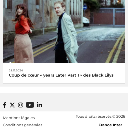
Veni, vidi, vici !
28.11.2024
Coup de cœur « years Later Part 1 » des Black Lilys
Black Lilys, une caresse magique et émotionnelle pop
folk
De Véronique Hilaire déléguée musicale de
Footer bottom
Tous droits réservés © 2026
Mentions légales
Radio France, le 2 décembre 2024
[RDF] Pied de page - Mobile
Conditions générales
France Inter