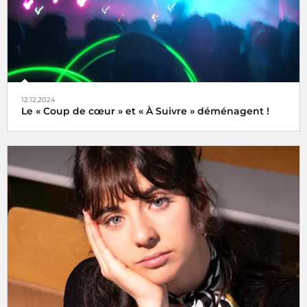
12.12.2024
Le « Coup de cœur » et « À Suivre » déménagent !
Tels des oiseaux migrateurs à partir du lundi 16 décembre
2024 retrouvez nos rubriques
Coup de cœur
et
À Suivre
,
non plus ici (sur radiofrance.com) mais là, à savoir sur la
plateforme