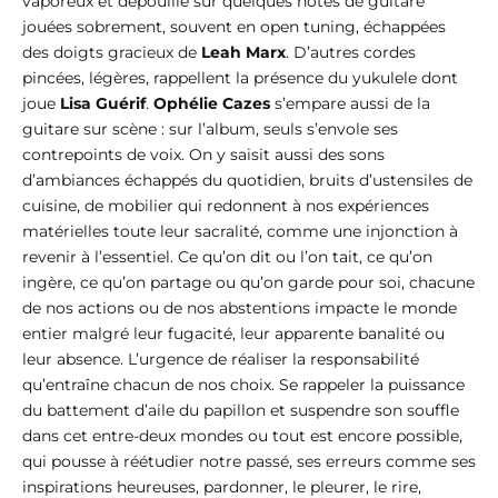
vaporeux et dépouillé sur quelques notes de guitare
jouées sobrement, souvent en open tuning, échappées
des doigts gracieux de
Leah Marx
. D’autres cordes
pincées, légères, rappellent la présence du yukulele dont
joue
Lisa Guérif
.
Ophélie Cazes
s’empare aussi de la
guitare sur scène : sur l’album, seuls s’envole ses
contrepoints de voix. On y saisit aussi des sons
d’ambiances échappés du quotidien, bruits d’ustensiles de
cuisine, de mobilier qui redonnent à nos expériences
matérielles toute leur sacralité, comme une injonction à
revenir à l’essentiel. Ce qu’on dit ou l’on tait, ce qu’on
ingère, ce qu’on partage ou qu’on garde pour soi, chacune
de nos actions ou de nos abstentions impacte le monde
entier malgré leur fugacité, leur apparente banalité ou
leur absence. L’urgence de réaliser la responsabilité
qu’entraîne chacun de nos choix. Se rappeler la puissance
du battement d’aile du papillon et suspendre son souffle
dans cet entre-deux mondes ou tout est encore possible,
qui pousse à réétudier notre passé, ses erreurs comme ses
inspirations heureuses, pardonner, le pleurer, le rire,