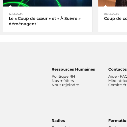
12.12.2024
06.12.2024
Le « Coup de cœur » et « À Suivre »
Coup de cœ
déménagent !
Le choix de
Tels des oiseaux migrateurs à partir du
lundi 16 décembre 2024 retrouvez nos
rubriques
Coup de cœur
et
À Suivre
, non
plus ici (sur radiofrance.com) mais là, à
savoir sur la plateforme
Ressources Humaines
Contacte
Politique RH
Aide - FA
Nos métiers
Médiatric
Nous rejoindre
Comité é
Radios
Formatio