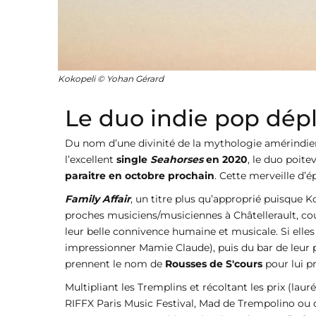
Kokopeli © Yohan Gérard
Le duo indie pop déplo
Du nom d’une divinité de la mythologie amérindienn
l’excellent
single
Seahorses
en 2020
, le duo poite
paraitre en octobre prochain
. Cette merveille d’
Family Affair
, un titre plus qu’approprié puisque Ko
proches musiciens/musiciennes à Châtellerault, cous
leur belle connivence humaine et musicale. Si elles 
impressionner Mamie Claude), puis du bar de leur pè
prennent le nom de
Rousses de S'cours
pour lui p
Multipliant les Tremplins et récoltant les prix (la
RIFFX Paris Music Festival, Mad de Trempolino ou de