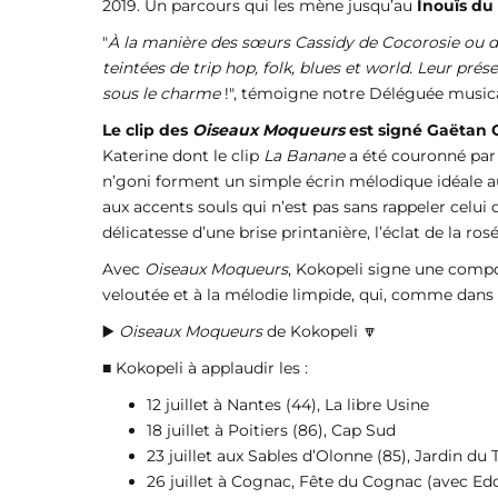
2019. Un parcours qui les mène jusqu’au
Inouïs du
"
À la manière des sœurs Cassidy de Cocorosie ou d’
teintées de trip hop, folk, blues et world. Leur prés
sous le charme
!", témoigne notre Déléguée musica
Le clip des
Oiseaux Moqueurs
est signé Gaëtan 
Katerine dont le clip
La Banane
a été couronné par 
n’goni forment un simple écrin mélodique idéale au 
aux accents souls qui n’est pas sans rappeler celu
délicatesse d’une brise printanière, l’éclat de la ros
Avec
Oiseaux Moqueurs
, Kokopeli signe une compo
veloutée et à la mélodie limpide, qui, comme dans
▶️
Oiseaux Moqueurs
de Kokopeli 🔽
■ Kokopeli à applaudir les :
12 juillet à Nantes (44), La libre Usine
18 juillet à Poitiers (86), Cap Sud
23 juillet aux Sables d’Olonne (85), Jardin du
26 juillet à Cognac, Fête du Cognac (avec Ed