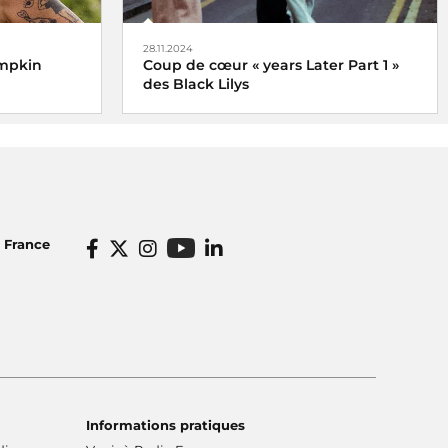
28.11.2024
umpkin
Coup de cœur « years Later Part 1 »
des Black Lilys
Black Lilys, une caresse magique et
émotionnelle pop folk
De Véronique Hilaire déléguée
musicale de Radio France, le 2
o France
décembre 2024
Informations pratiques