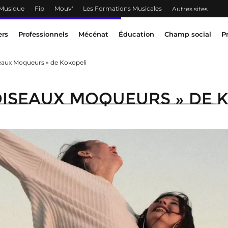
 Musique
Fip
Mouv'
Les Formations Musicales
Autres sites
ers
Professionnels
Mécénat
Éducation
Champ social
P
eaux Moqueurs » de Kokopeli
Oiseaux Moqueurs » de 