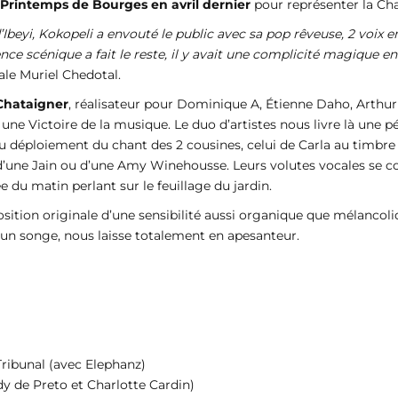
 Printemps de Bourges en avril dernier
pour représenter la Cha
Ibeyi, Kokopeli a envouté le public avec sa pop rêveuse, 2 voix
ence scénique a fait le reste, il y avait une complicité magique en
le Muriel Chedotal.
Chataigner
, réalisateur pour Dominique A, Étienne Daho, Arthur
une Victoire de la musique. Le duo d’artistes nous livre là une p
déploiement du chant des 2 cousines, celui de Carla au timbre cris
i d’une Jain ou d’une Amy Winehousse. Leurs volutes vocales se 
ée du matin perlant sur le feuillage du jardin.
sition originale d’une sensibilité aussi organique que mélancol
 un songe, nous laisse totalement en apesanteur.
 Tribunal (avec Elephanz)
dy de Preto et Charlotte Cardin)