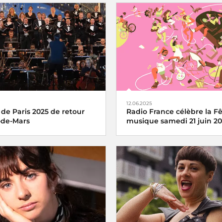
12.06.2025
 de Paris 2025 de retour
Radio France célèbre la Fê
de-Mars
musique samedi 21 juin 2
e Paris du 14 juillet revient
La fête de la musique s’écoute,
a Tour Eiffel toujours en
partage avec Radio France, sa
rance Inter, France 2 et dans
2025
tier