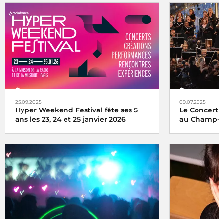
25.09.2025
09.07.2025
Hyper Weekend Festival fête ses 5
Le Concert
ans les 23, 24 et 25 janvier 2026
au Champ-
l'Hyper Weekend Festival vous donne
Le Concert d
rendez-vous à la Maison de la Radio et de
au pied de l
la Musique les 23, 24 et 25 janvier 2026
direct sur F
le monde en