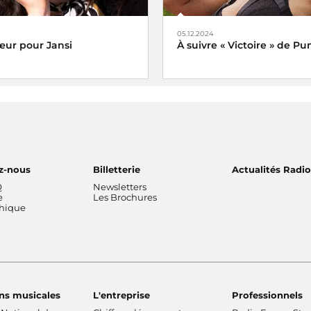
05.12.2024
ur pour Jansi
À suivre « Victoire » de P
 Jansi
Veni, vidi, vici !
z-nous
Billetterie
Actualités Radi
Q
Newsletters
e
Les Brochures
thique
ns musicales
L'entreprise
Professionnels