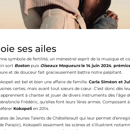
ie ses ailes
e symbole de fertilité, un ménestrel esprit de la musique et co
vin sort
Boston
puis
Oiseaux Moqueurs
le 14 juin 2024
,
prémic
épure et de douceur fait gracieusement battre notre palpitant.
kopeli est bel et bien une affaire de famille.
Carla Siméon et Ju
ines certes, mais avant tout sœurs de cœur. C’est donc dès leur 
apprennent à chanter et jouer de divers instruments dès l’âge de 
re/oncle Frédéric, qu’elles font leurs 1ères armes. Composant à 
référer
Kokopeli
en 2014.
uréates de Jeunes Talents de Châtellerault qui leur permet d’enre
 Parazic), Kokopelli essaiment les scènes et s’illustrent notamme