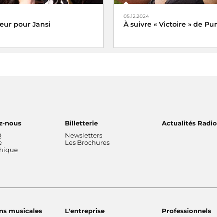
05.12.2024
ur pour Jansi
À suivre « Victoire » de P
 Jansi
Veni, vidi, vici !
z-nous
Billetterie
Actualités Radi
Q
Newsletters
e
Les Brochures
thique
ns musicales
L'entreprise
Professionnels