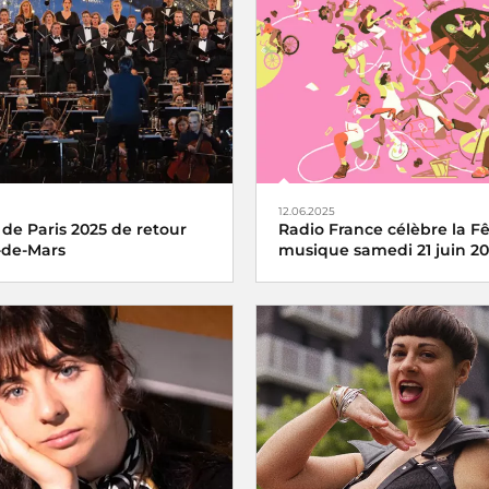
12.06.2025
 de Paris 2025 de retour
Radio France célèbre la Fê
de-Mars
musique samedi 21 juin 2
e Paris du 14 juillet revient
La fête de la musique s’écoute,
a Tour Eiffel toujours en
partage avec Radio France, sa
rance Inter, France 2 et dans
2025
tier