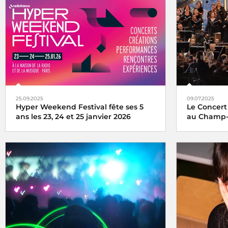
25.09.2025
09.07.2025
Hyper Weekend Festival fête ses 5
Le Concert
ans les 23, 24 et 25 janvier 2026
au Champ-
l'Hyper Weekend Festival vous donne
Le Concert d
rendez-vous à la Maison de la Radio et de
au pied de l
la Musique les 23, 24 et 25 janvier 2026
direct sur F
le monde en