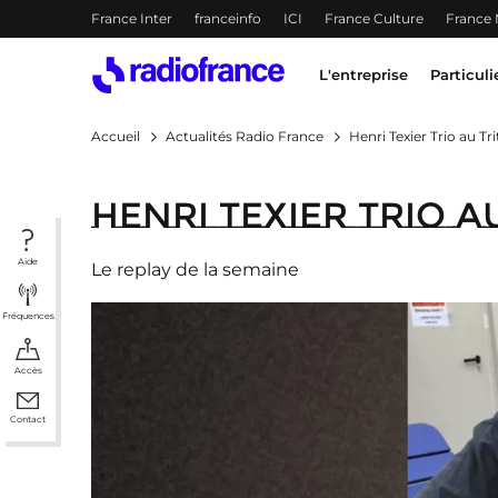
Menu-header
France Inter
franceinfo
ICI
France Culture
France
Accès direct :
Menu principal
Contenu
Menu principal
L'entreprise
Particuli
Accueil
Actualités Radio France
Henri Texier Trio au Tr
Henri Texier Trio a
Aide
Le replay de la semaine
Fréquences
Accès
Contact