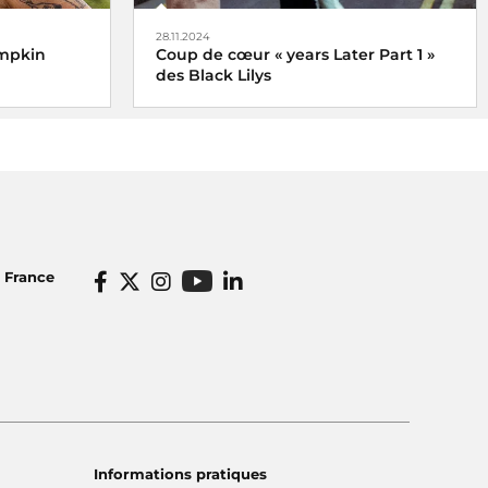
28.11.2024
umpkin
Coup de cœur « years Later Part 1 »
des Black Lilys
Black Lilys, une caresse magique et
émotionnelle pop folk
De Véronique Hilaire déléguée
musicale de Radio France, le 2
décembre 2024
o France
Informations pratiques