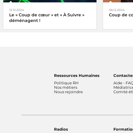
12.12.2024
06.12.2024
Le « Coup de cœur » et « À Suivre »
Coup de cœ
déménagent !
Le choix de
Tels des oiseaux migrateurs à partir du
lundi 16 décembre 2024 retrouvez nos
rubriques
Coup de cœur
et
À Suivre
, non
plus ici (sur radiofrance.com) mais là, à
savoir sur la plateforme
Ressources Humaines
Contacte
Politique RH
Aide - FA
Nos métiers
Médiatric
Nous rejoindre
Comité é
Radios
Formatio