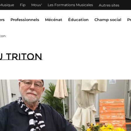
 Musique
Fip
Mouv'
Les Formations Musicales
Autres sites
ers
Professionnels
Mécénat
Éducation
Champ social
P
iton
u Triton