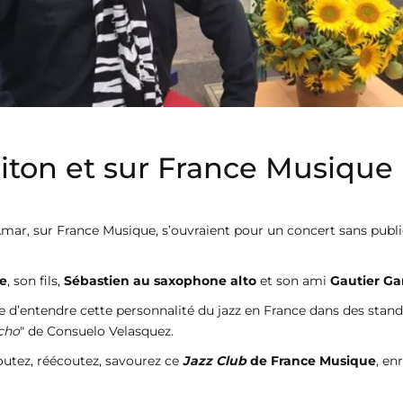
Triton et sur France Musique
ar, sur France Musique, s’ouvraient pour un concert sans public
se
, son fils,
Sébastien au saxophone alto
et son ami
Gautier Gar
are d’entendre cette personnalité du jazz en France dans des sta
cho
" de Consuelo Velasquez.
outez, réécoutez, savourez ce
Jazz Club
de France Musique
, en