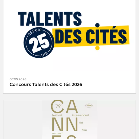
Rendez-vous culturel incontournable depuis 2005, la Nuit
européenne des musées invite chaque année le public à
découvrir les musées autrement, à travers une
programmation originale mêlant visites, parcours,
performances et expériences inédites.
07.05.2026
Concours Talents des Cités 2026
Radio France partenaire du concours Talents des Cités
2026