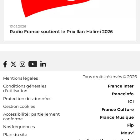
13.02.2026
Radio France soutient le Prix Ilan Halimi 2026
Radio France soutient le Prix Ilan Halimi pour lutter
contre le racisme et l'antisémitisme
Footer bottom
Tous droits réservés © 2026
Mentions légales
[RDF] Pied de page - Mobile
Conditions générales
France Inter
d'utilisation
franceinfo
Protection des données
ICI
Gestion cookies
France Culture
Accessibilité : partiellement
France Musique
conforme
Fip
Nos fréquences
Mouv'
Plan du site