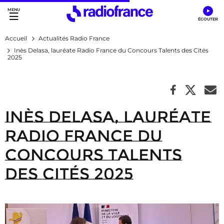
Accès direct :
Menu principal
Contenu
Accueil
Actualités Radio France
Inès Delasa, lauréate Radio France du Concours Talents des Cités
2025
Inès Delasa, lauréate
Radio France du
Concours Talents
des Cités 2025