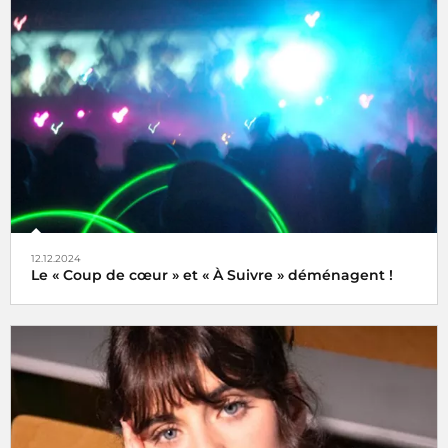
Une semaine internationale dédiée à la musique du 16 au
21 juin 2025
12.12.2024
Le « Coup de cœur » et « À Suivre » déménagent !
Tels des oiseaux migrateurs à partir du lundi 16 décembre
2024 retrouvez nos rubriques
Coup de cœur
et
À Suivre
,
non plus ici (sur radiofrance.com) mais là, à savoir sur la
plateforme