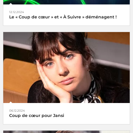
12.12.2024
Le « Coup de cœur » et « À Suivre » déménagent !
Tels des oiseaux migrateurs à partir du lundi 16 décembre
2024 retrouvez nos rubriques
Coup de cœur
et
À Suivre
,
non plus ici (sur radiofrance.com) mais là, à savoir sur la
plateforme
06.12.2024
Coup de cœur pour Jansi