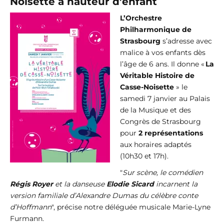
Noisette à hauteur d’enfant
L’Orchestre
Philharmonique de
Strasbourg
s’adresse avec
malice à vos enfants dès
l’âge de 6 ans. Il donne «
La
Véritable Histoire de
Casse-Noisette
» le
samedi 7 janvier au Palais
de la Musique et des
Congrès de Strasbourg
pour
2 représentations
aux horaires adaptés
(10h30 et 17h).
"
Sur scène, le comédien
Régis Royer
et la danseuse
Elodie Sicard
incarnent la
version familiale d’Alexandre Dumas du célèbre conte
d’Hoffmann
", précise notre déléguée musicale Marie-Lyne
Furmann.