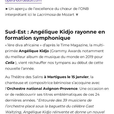
opera-bordeaux.com
►Un aperçu de l’excellence du chœur de l’ONB
interprétant ici le
Lacrimosa
de Mozart 🔽
Sud-Est : Angélique Kidjo rayonne en
formation symphonique
« 1ère diva africaine » d’après le Time Magazine, la multi-
primée
Angélique Kidjo
(Grammy Awards notamment
du meilleur album de musique du monde en 2019 pour
Celia
), vient réchauffer nos tympans au début de cette
nouvelle l’année.
Au Théâtre des Salins
à Martigues le 15 janvier
, la
chanteuse et compositrice béninoise s’acoquine avec
l’
Orchestre national Avignon-Provence
. Une occasion en
or de redécouvrir ses titres emblématiques de ces 24
dernières années. "
Entourée des 39 musiciens de
l’orchestre placé sous la baguette du célèbre Gast
Waltzing, Angélique Kidjo réinvente et donne un nouvel