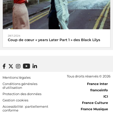
28.11.2024
Coup de cœur « years Later Part 1 » des Black Lilys
Black Lilys, une caresse magique et émotionnelle pop
folk
De Véronique Hilaire déléguée musicale de
Footer bottom
Tous droits réservés © 2026
Mentions légales
Radio France, le 2 décembre 2024
[RDF] Pied de page - Mobile
Conditions générales
France Inter
d'utilisation
franceinfo
Protection des données
ICI
Gestion cookies
France Culture
Accessibilité : partiellement
France Musique
conforme